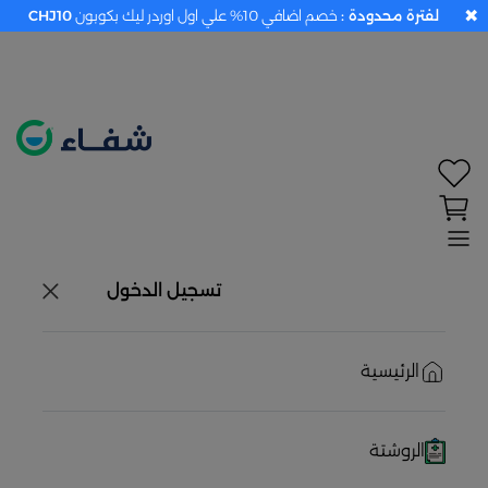
✖
لفترة محدودة :
خصم اضافي 10% علي اول اوردر ليك بكوبون
CHJ10
تحديد الموقع معطل. اضغط هنا لتفعيله قبل اختيار
المنتجات
حاليًا لا يوجد في شبكتنا صيدليات قريبه منك
تسجيل الدخول
الرئيسية
الروشتة