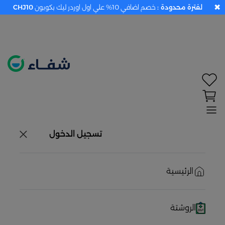
✖
لفترة محدودة :
خصم اضافي 10% علي اول اوردر ليك بكوبون
CHJ10
تحديد الموقع معطل. اضغط هنا لتفعيله قبل اختيار
المنتجات
حاليًا لا يوجد في شبكتنا صيدليات قريبه منك
تسجيل الدخول
الرئيسية
الروشتة