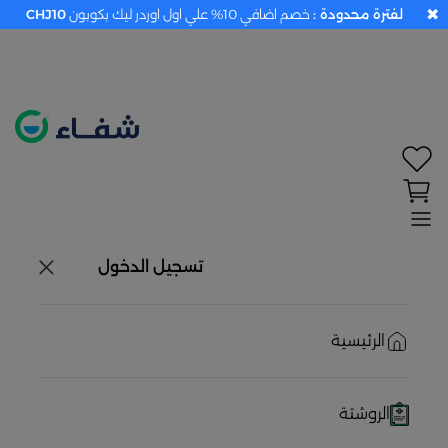
✖
لفترة محدودة :
خصم اضافي 10% علي اول اوردر ليك بكوبون
CHJ10
تحديد الموقع معطل. اضغط هنا لتفعيله قبل اختيار
المنتجات
حاليًا لا يوجد في شبكتنا صيدليات قريبه منك
تسجيل الدخول
الرئيسية
الروشتة