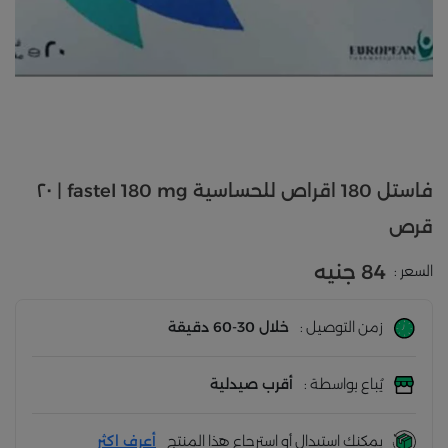
فاستل 180 اقراص للحساسية fastel 180 mg | ٢٠
قرص
84 جنيه
السعر :
زمن التوصيل :
خلال 30-60 دقيقة
يُباع بواسطة :
أقرب صيدلية
يمكنك استبدال أو استرجاع هذا المنتج
أعرف اكثر