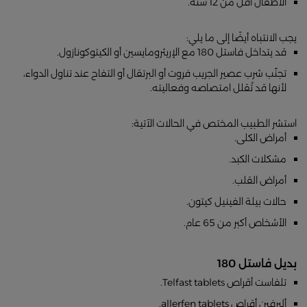
الأطفال أقل من 12 سنة.
يجب الانتباه أيضًا إلى ما يلي:
قد يتداخل فاستل 180 مع الإريثرومايسين أو الكيتوكونازول.
تجنّب شرب عصير الجريب فروت أو البرتقال أو التفاح عند تناول الدواء،
لأنها قد تُقلل امتصاصه وفعاليته.
استشر الطبيب المختص في الحالات الآتية:
أمراض الكلى.
مشكلات الكبد.
أمراض القلب.
حالات بيلة الفينيل كيتون.
الأشخاص أكبر من 65 عام.
بديل فاستل 180
تلفاست أقراص Telfast tablets.
أليرفين أقراص allerfen tablets.