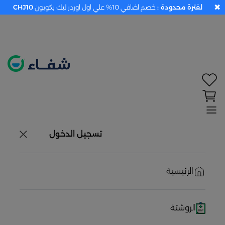
✖
لفترة محدودة :
خصم اضافي 10% علي اول اوردر ليك بكوبون
CHJ10
تحديد الموقع معطل. اضغط هنا لتفعيله قبل اختيار
المنتجات
حاليًا لا يوجد في شبكتنا صيدليات قريبه منك
تسجيل الدخول
الرئيسية
الروشتة