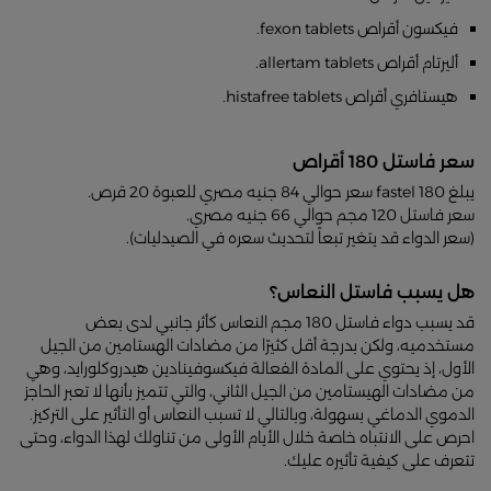
فيكسون أقراص fexon tablets.
أليرتام أقراص allertam tablets.
هيستافري أقراص histafree tablets.
سعر فاستل 180 أقراص
يبلغ fastel 180 سعر حوالي 84 جنيه مصري للعبوة 20 قرص.
سعر فاستل 120 مجم حوالي 66 جنيه مصري.
(سعر الدواء قد يتغير تبعاً لتحديث سعره في الصيدليات).
هل يسبب فاستل النعاس؟
قد يسبب دواء فاستل 180 مجم النعاس كأثر جانبي لدى بعض
مستخدميه، ولكن بدرجة أقل كثيرًا من مضادات الهستامين من الجيل
الأول، إذ يحتوي على المادة الفعالة فيكسوفينادين هيدروكلورايد، وهي
من مضادات الهيستامين من الجيل الثاني، والتي تتميز بأنها لا تعبر الحاجز
الدموي الدماغي بسهولة، وبالتالي لا تسبب النعاس أو التأثير على التركيز.
احرص على الانتباه خاصة خلال الأيام الأولى من تناولك لهذا الدواء، وحتى
تتعرف على كيفية تأثيره عليك.