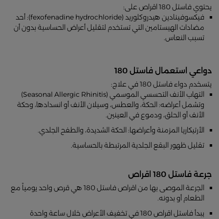
يحتوي فاستل 180 اقراص على:
فيكسوفينادين هيدروكلوريد (fexofenadine hydrochloride): أحد
مضادات الهيستامين التي تستخدم لتقليل أعراض الحساسية بدون أن
تسبب النعاس.
دواعي استعمال فاستل 180
يتسخدم دواء فاستل 180 في علاج:
التهاب الأنف التحسسي الموسمي (Seasonal Allergic Rhinitis)
وتشمل أعراضه: الحكة، والعطس، وسيلان الأنف أو انسدادها، وحكة
الأنف أو الحلق، ودموع في العينين.
الأرتيكاريا المزمنة وأعراضها: الحكة الشديدة، والطفح الجلدي.
تقليل ظهور البقع الجلدية المرتبطة بالحساسية.
جرعة فاستل 180 اقراص
الجرعة الموصى بها من اقراص فاستل 180 هي قرص واحد يومياً مع
الطعام أو بدونه.
يبدأ فاستل اقراص 180 في تخفيف الأعراض خلال ساعة واحدة