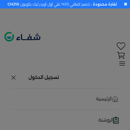
✖
لفترة محدودة :
خصم اضافي 10% علي اول اوردر ليك بكوبون
CHJ10
تحديد الموقع معطل. اضغط هنا لتفعيله قبل اختيار
المنتجات
حاليًا لا يوجد في شبكتنا صيدليات قريبه منك
تسجيل الدخول
الرئيسية
الروشتة