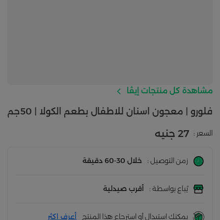
مشاهدة كل منتجات إيڤا
فلورو | معجون اسنان للاطفال بطعم الكولا | 50جم
27 جنيه
السعر :
زمن التوصيل :
خلال 30-60 دقيقة
يُباع بواسطة :
أقرب صيدلية
يمكنك استبدال أو استرجاع هذا المنتج
أعرف اكثر