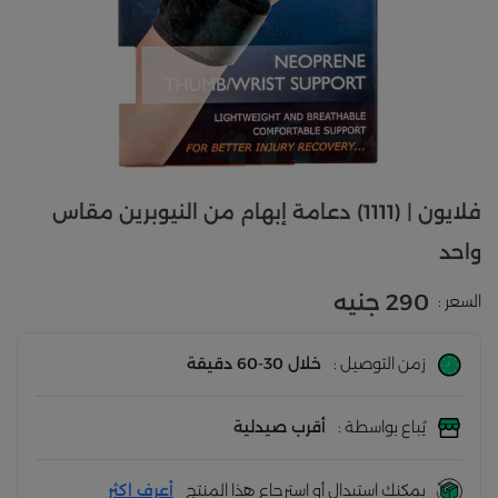
فلايون | (1111) دعامة إبهام من النيوبرين مقاس
واحد
290 جنيه
السعر :
زمن التوصيل :
خلال 30-60 دقيقة
يُباع بواسطة :
أقرب صيدلية
يمكنك استبدال أو استرجاع هذا المنتج
أعرف اكثر