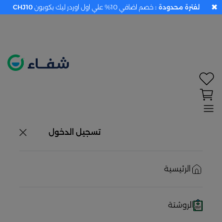
✖
لفترة محدودة :
خصم اضافي 10% علي اول اوردر ليك بكوبون
CHJ10
تحديد الموقع معطل. اضغط هنا لتفعيله قبل اختيار
المنتجات
حاليًا لا يوجد في شبكتنا صيدليات قريبه منك
تسجيل الدخول
الرئيسية
الروشتة