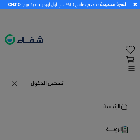
✖
لفترة محدودة :
خصم اضافي 10% علي اول اوردر ليك بكوبون
CHJ10
تحديد الموقع معطل. اضغط هنا لتفعيله قبل اختيار
المنتجات
حاليًا لا يوجد في شبكتنا صيدليات قريبه منك
تسجيل الدخول
الرئيسية
الروشتة