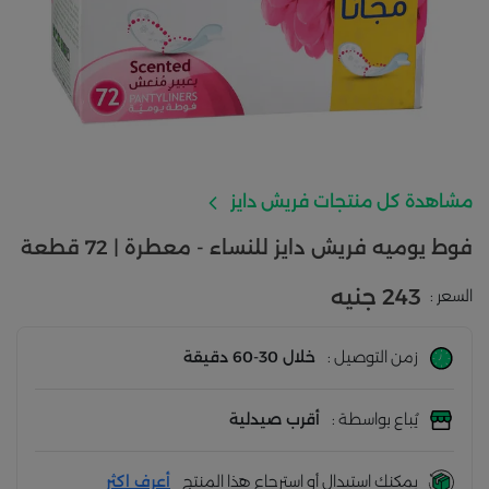
مشاهدة كل منتجات فريش دايز
فوط يوميه فريش دايز للنساء - معطرة | 72 قطعة
243 جنيه
السعر :
زمن التوصيل :
خلال 30-60 دقيقة
يُباع بواسطة :
أقرب صيدلية
يمكنك استبدال أو استرجاع هذا المنتج
أعرف اكثر