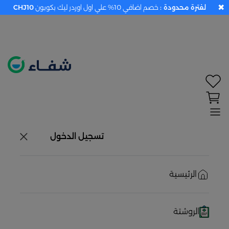
✖
لفترة محدودة :
خصم اضافي 10% علي اول اوردر ليك بكوبون
CHJ10
تحديد الموقع معطل. اضغط هنا لتفعيله قبل اختيار
المنتجات
حاليًا لا يوجد في شبكتنا صيدليات قريبه منك
تسجيل الدخول
الرئيسية
الروشتة