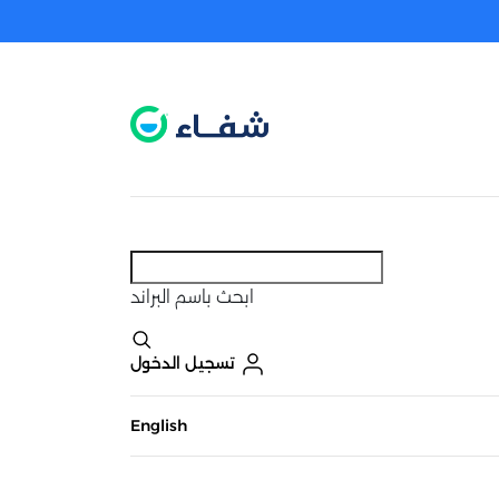
عطل. اضغط هنا لتفعيله قبل اختيار المنتجات
حاليًا لا يوجد في شبكتنا صيدليات قريبه منك
ابحث
باسم البراند
تسجيل الدخول
English