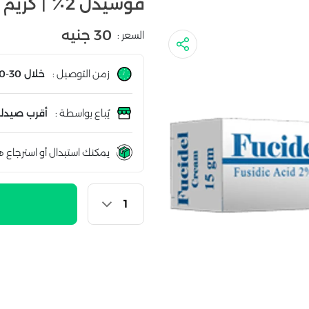
فوسيدل 2٪ | كريم | 15جم
30 جنيه
السعر :
زمن التوصيل :
خلال 30-60 دقيقة
يُباع بواسطة :
أقرب صيدلي
يمكنك استبدال أو استرجاع ه