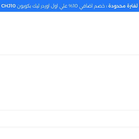
لفترة محدودة :
خصم اضافي 10% علي اول اوردر ليك بكوبون
CHJ10
تحديد الموقع م