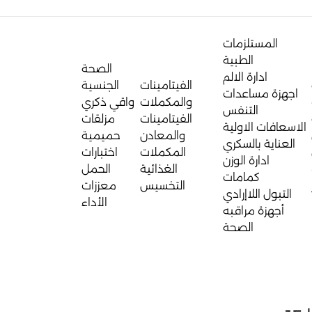
المستلزمات
الطبية
الصحة
ادارة الالم
الفيتامينات
الجنسية
اجهزة مساعدات
والمكملات
واقي ذكري
التنفس
الفيتامينات
مزلقات
الاسعافات الاولية
والمعادن
حميمية
العناية بالسكري
المكملات
اختبارات
ادارة الوزن
الغذائية
الحمل
كمامات
التخسيس
معززات
التبول اللاإرادي
الأداء
أجهزة مراقبه
الصحة