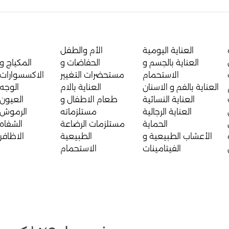
العناية اليومية
الأم والطفل
العناية بالجسم و
الحفاضات و
المكياج و
الاستحمام
مستحضرات التغيير
الاكسسوارات
العناية بالفم و الاسنان
العناية بالام
الوجه
العناية النسائية
طعام الاطفال و
العيون
العناية الرجالية
مستلزماته
الرموش
الحماية
مستلزمات الرضاعة
الشفاه
الأعشاب الطبيعية و
الطبيعية
الاظافر
الفيتامينات
الاستحمام