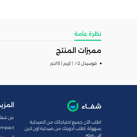
نظرة عامة
مميزات المنتج
فوسيدل 2٪ | كريم | 15جم
المزيد
عن شفا
اطلب الآن جميع احتياجاتك من الصيدلية
Impact
بسهولة ,اطلب أدويتك من صيدلية اون لاين
فى مصر