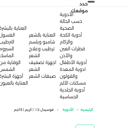
حدد
موقعك
الأدوية
حسب الحالة
الصحية
العناية بالبشرة
أدوية الكحة
العناية بالشعر
الغسول
والزكام
شامبو وبلسم
الترطيب
قطرات العين
ترطيب وعلاج
السيروم
والأذن
الشعر
الماسك
أدوية الأطفال
اجهزة تصفيف
الوقاية من
ادوية المعدة
الشعر
الشمس
والقولون
صبغات الشعر
أجهزة البشرة
مسكنات الألم
العناية بالعيون
أدوية الجلدية
الحساسية
الرئيسية
الأدوية
فوسيدل 2٪ | كريم | 15جم