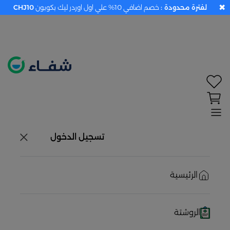
✖
لفترة محدودة :
خصم اضافي 10% علي اول اوردر ليك بكوبون
CHJ10
تحديد الموقع معطل. اضغط هنا لتفعيله قبل اختيار
المنتجات
حاليًا لا يوجد في شبكتنا صيدليات قريبه منك
تسجيل الدخول
الرئيسية
الروشتة