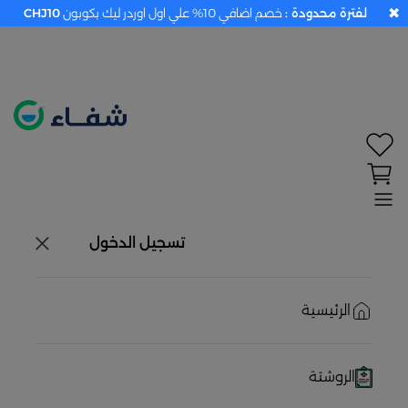
✖
لفترة محدودة :
خصم اضافي 10% علي اول اوردر ليك بكوبون
CHJ10
تحديد الموقع معطل. اضغط هنا لتفعيله قبل اختيار
المنتجات
حاليًا لا يوجد في شبكتنا صيدليات قريبه منك
تسجيل الدخول
الرئيسية
الروشتة