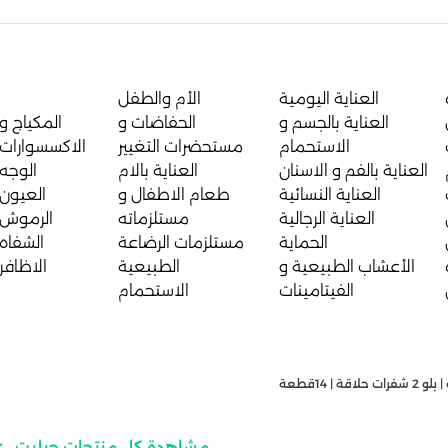
العناية اليومية
الأم والطفل
العناية بالجسم و
الحفاضات و
المكياج و
الاستحمام
مستحضرات التغيير
الاكسسوارات
العناية بالفم و الاسنان
العناية بالام
الوجه
العناية النسائية
طعام الاطفال و
العيون
العناية الرجالية
مستلزماته
الرموش
الحماية
مستلزمات الرضاعة
الشفاه
الأعشاب الطبيعية و
الطبيعية
الاظافر
الفيتامينات
الاستحمام
 حلاقة | 14قطعة
مشاهدة كل منتجات جيليت