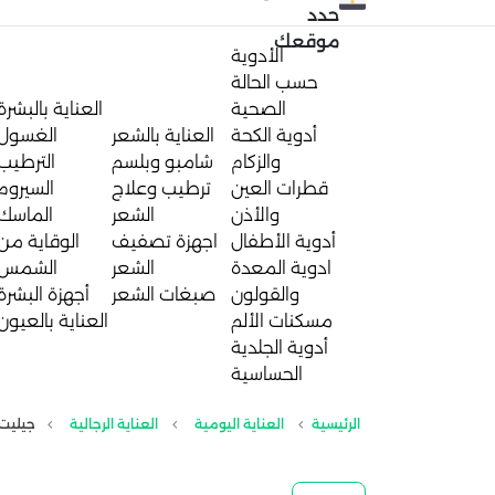
حدد
موقعك
الأدوية
حسب الحالة
الصحية
العناية بالبشرة
أدوية الكحة
العناية بالشعر
الغسول
والزكام
شامبو وبلسم
الترطيب
قطرات العين
ترطيب وعلاج
السيروم
والأذن
الشعر
الماسك
أدوية الأطفال
اجهزة تصفيف
الوقاية من
ادوية المعدة
الشعر
الشمس
والقولون
صبغات الشعر
أجهزة البشرة
مسكنات الألم
العناية بالعيون
أدوية الجلدية
الحساسية
الرئيسية
العناية اليومية
العناية الرجالية
جيليت | بلو 2 شفرات