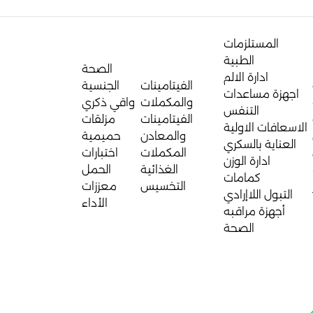
المستلزمات
الطبية
الصحة
ادارة الالم
الفيتامينات
الجنسية
اجهزة مساعدات
والمكملات
واقي ذكري
التنفس
الفيتامينات
مزلقات
الاسعافات الاولية
والمعادن
حميمية
العناية بالسكري
المكملات
اختبارات
ادارة الوزن
الغذائية
الحمل
كمامات
التخسيس
معززات
التبول اللاإرادي
الأداء
أجهزة مراقبه
الصحة