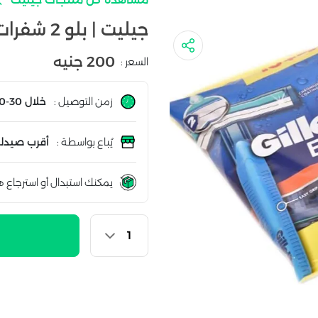
جيليت | بلو 2 شفرات حلاقة | 14قطعة
200 جنيه
السعر :
زمن التوصيل :
خلال 30-60 دقيقة
يُباع بواسطة :
أقرب صيدلي
يمكنك استبدال أو استرجاع ه