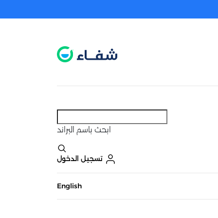
عطل. اضغط هنا لتفعيله قبل اختيار المنتجات
حاليًا لا يوجد في شبكتنا صيدليات قريبه منك
ابحث
باسم البراند
تسجيل الدخول
English