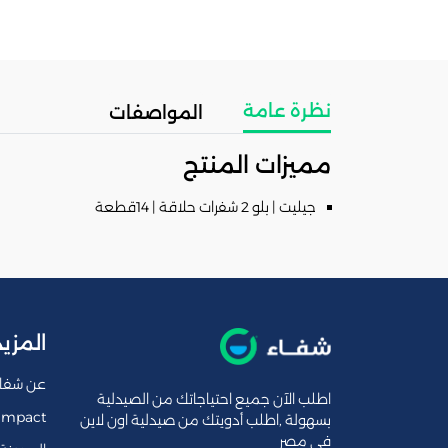
نظرة عامة
المواصفات
مميزات المنتج
جيليت | بلو 2 شفرات حلاقة | 14قطعة
المزيد
عن شفا
اطلب الآن جميع احتياجاتك من الصيدلية
Impact
بسهولة ,اطلب أدويتك من صيدلية اون لاين
فى مصر