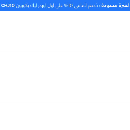
لفترة محدودة :
خصم اضافي 10% علي اول اوردر ليك بكوبون
CHJ10
تحديد الموقع م