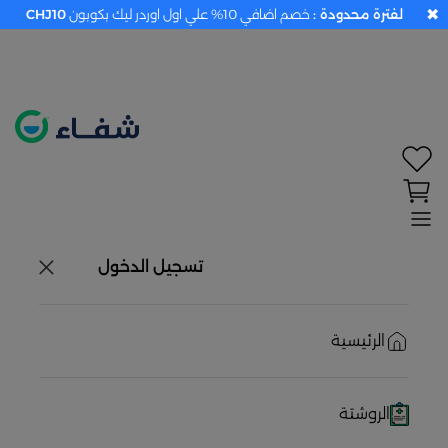
✖
لفترة محدودة :
خصم اضافي 10% علي اول اوردر ليك بكوبون
CHJ10
تحديد الموقع معطل. اضغط هنا لتفعيله قبل اختيار
المنتجات
حاليًا لا يوجد في شبكتنا صيدليات قريبه منك
تسجيل الدخول
الرئيسية
الروشتة