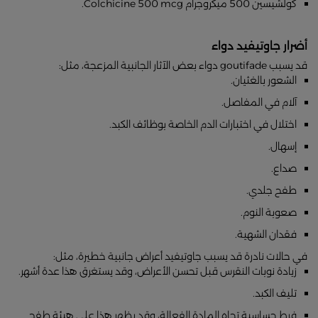
كولشيسين 500 ميكروجرام Colchicine 500 mcg.
أضرار جاوتيفيد دواء
قد يسبب goutifade دواء بعض الآثار الجانبية المزعجة، مثل:
الشعور بالغثيان.
آلام في المفاصل.
اختلال في اختبارات الدم الخاصة بوظائف الكبد.
إسهال.
صداع.
طفح جلدي.
صعوبة النوم.
فقدان الشهية.
في حالات نادرة قد يسبب جاوتيفيد أعراض جانبية خطيرة، مثل:
زيادة نوبات النقرس قبل تحسن الأعراض، وقد يستغرق هذا عدة أشهر.
تليف الكبد.
فرط حساسية تجاه المادة الفعالة، وقد يظهر هذا على هيئة طفح