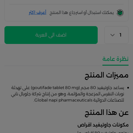
يمكنك استبدال أو استرجاع هذا المنتج
أعرف اكثر
اضف الى العربة
نظرة عامة
مميزات المنتج
يساعد جاوتيفيد 80 مجم (goutifade tablet 80 mg) على تهدئة
نوبات النقرس المزعجة والمؤلمة، وهو من إنتاج شركة جلوبال نابي
للصناعات الدوائية Global napi pharmaceuticals.
عن هذا المنتج
مكونات جاوتيفيد اقراص
يحتوي جاوتيفيد 80 اقراص على: