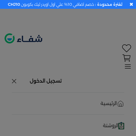
✖
لفترة محدودة :
خصم اضافي 10% علي اول اوردر ليك بكوبون
CHJ10
تحديد الموقع معطل. اضغط هنا لتفعيله قبل اختيار
المنتجات
حاليًا لا يوجد في شبكتنا صيدليات قريبه منك
تسجيل الدخول
الرئيسية
الروشتة