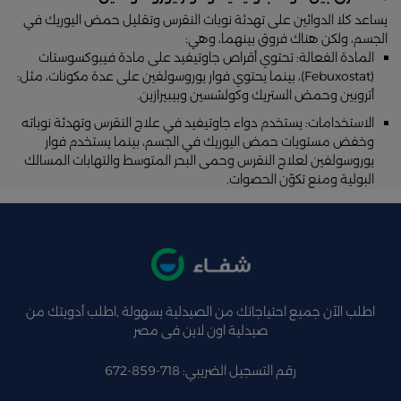
يساعد كلا الدوائين على تهدئة نوبات النقرس وتقليل حمض اليوريك في
الجسم، ولكن هناك فروق بينهما، وهي:
المادة الفعالة: تحتوي أقراص جاوتيفيد على مادة فيبوكسوستات
(Febuxostat)، بينما يحتوي فوار يوروسولفين على عدة مكونات، مثل:
أتروبين وحمض الستريك وكولشسين وبيبيرازين.
الاستخدامات: يستخدم دواء جاوتيفيد في علاج النقرس وتهدئة نوباته
وخفض مستويات حمض اليوريك في الجسم، بينما يستخدم فوار
يوروسولفين لعلاج النقرس وحمى البحر المتوسط والتهابات المسالك
البولية ومنع تكوّن الحصوات.
اطلب الآن جميع احتياجاتك من الصيدلية بسهولة ,اطلب أدويتك من
صيدلية اون لاين فى مصر
رقم التسجيل الضريبي: 718-859-672