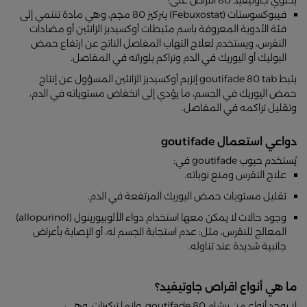
فيبوكسوستات (Febuxostat) بتركيز 80 مجم، وهي مادة تنتمي إلى
فئة الأدوية المعروفة باسم مثبطات أوكسيديز الزانثين أو مضادات
النقرس، ويستخدم لعلاج التهاب المفاصل الناتج عن ارتفاع حمض
البوليك أو اليوريك في الدم وتراكم بلوراته في المفاصل.
يثبط goutifade 80 tab إنزيم أوكسيديز الزانثين المسؤول عن إنتاج
حمض اليوريك في الجسم، ما يؤدي إلى انخفاض مستوياته في الدم،
وتقليل تراكمه في المفاصل.
دواعي استعمال goutifade
يُستخدم حبوب goutifade في:
علاج النقرس ومنع نوباته.
تقليل مستويات حمض اليوريك المرتفعة في الدم.
وجود حالات لا يمكن معها استخدام دواء الألوبيورينول (allopurinol)
المعالج للنقرس، مثل: عدم استجابة الجسم له، أو الإصابة بأعراض
جانبية شديدة عند تناوله.
ما هي أنواع اقراص جاوتيفيد؟
لا يوجد أنواع من برشام goutifade 80، وإنما تركيزات، وهي: