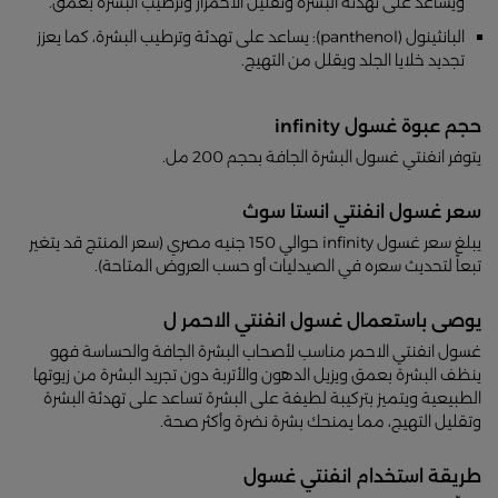
ويساعد على تهدئة البشرة وتقليل الاحمرار وترطيب البشرة بعمق.
البانثينول (panthenol): يساعد على تهدئة وترطيب البشرة، كما يعزز
تجديد خلايا الجلد ويقلل من التهيج.
حجم عبوة غسول infinity
يتوفر انفنتي غسول البشرة الجافة بحجم 200 مل.
سعر غسول انفنتي انستا سوث
يبلغ سعر غسول infinity حوالي 150 جنيه مصري (سعر المنتج قد يتغير
تبعاً لتحديث سعره في الصيدليات أو حسب العروض المتاحة).
يوصى باستعمال غسول انفنتي الاحمر ل
غسول انفنتي الاحمر مناسب لأصحاب البشرة الجافة والحساسة فهو
ينظف البشرة بعمق ويزيل الدهون والأتربة دون تجريد البشرة من زيوتها
الطبيعية ويتميز بتركيبة لطيفة على البشرة تساعد على تهدئة البشرة
وتقليل التهيج، مما يمنحك بشرة نضرة وأكثر صحة.
طريقة استخدام انفنتي غسول