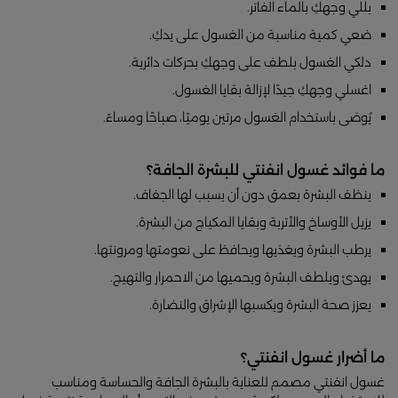
بلّلي وجهكِ بالماء الفاتر.
ضعي كمية مناسبة من الغسول على يدكِ.
دلكي الغسول بلطف على وجهكِ بحركات دائرية.
اغسلي وجهكِ جيدًا لإزالة بقايا الغسول.
يُوصَى باستخدام الغسول مرتين يوميًا، صباحًا ومساءً.
ما فوائد غسول انفنتي للبشرة الجافة؟
ينظف البشرة بعمق دون أن يسبب لها الجفاف.
يزيل الأوساخ والأتربة وبقايا المكياج من البشرة.
يرطب البشرة ويغذيها ويحافظ على نعومتها ومرونتها.
يهدئ ويلطف البشرة ويحميها من الاحمرار والتهيج.
يعزز صحة البشرة ويكسبها الإشراق والنضارة.
ما أضرار غسول انفنتي؟
غسول انفنتي مصمم للعناية بالبشرة الجافة والحساسة ومناسب