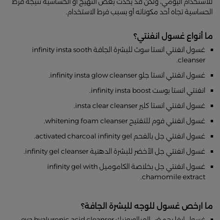
للاستخدام اليومي، ولكن قد يحدث بعض التهيج أو الحساسية نتيجة فرط
الحساسية تجاه أحد مكوناته أو بسبب فرط الاستخدام.
ما أنواع غسول انفنتي؟
غسول انفنتي انستا سوث للبشرة الجافة infinity insta sooth
cleanser.
غسول انفنتي انستا جلو infinity insta glow cleanser.
انفنتي انستا بوست infinity insta boost.
غسول انفنتي انستا كلير insta clear cleanser.
غسول انفنتي فوم للتفتيح whitening foam cleanser.
غسول انفنتي جل بالفحم activated charcoal infinity gel.
غسول انفنتي جل الأخضر للبشرة الدهنية infinity gel cleanser.
غسول انفنتي جل بخلاصة الكاموميل infinity gel with
chamomile extract.
ما ارخص غسول للوجه للبشرة الجافة؟
غسول إيفا بحمض الهيالورونيك eva hyaluronic acid cleanser.