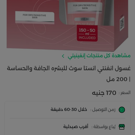
مشاهدة كل منتجات إنفينيتي
غسول انفنتي انستا سوث للبشره الجافة والحساسة
| 200 مل
170 جنيه
السعر :
زمن التوصيل :
خلال 30-60 دقيقة
يُباع بواسطة :
أقرب صيدلية