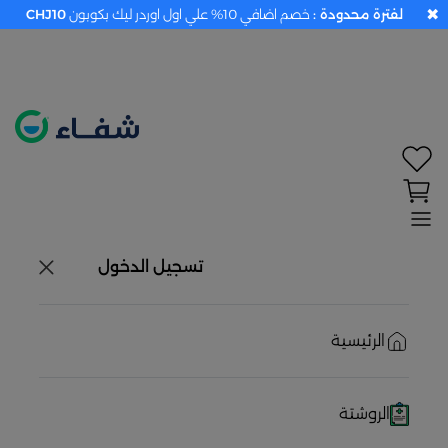
✖
لفترة محدودة :
خصم اضافي 10% علي اول اوردر ليك بكوبون
CHJ10
تحديد الموقع معطل. اضغط هنا لتفعيله قبل اختيار
المنتجات
حاليًا لا يوجد في شبكتنا صيدليات قريبه منك
تسجيل الدخول
الرئيسية
الروشتة