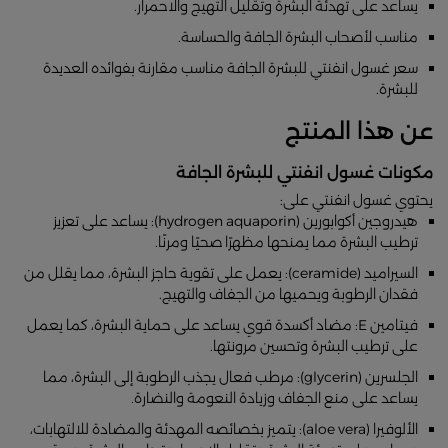
يساعد على تهدئة البشرة وتقليل التهيج والاحمرار.
مناسب لأصحاب البشرة الجافة والحساسة.
سعر غسول انفنتي للبشرة الجافة مناسب مقارنة بفوائده العديدة
للبشرة.
عن هذا المنتج
مكونات غسول انفنتي للبشرة الجافة
يحتوي غسول انفنتي على:
هيدروجين أكوابورين (hydrogen aquaporin): يساعد على تعزيز
ترطيب البشرة مما يمنحها مظهرًا صحيًا ومرنًا.
السيراميد (ceramide): يعمل على تقوية حاجز البشرة، مما يقلل من
فقدان الرطوبة ويحميها من الجفاف والتهيج.
فيتامين E: مضاد أكسدة قوي يساعد على حماية البشرة، كما يعمل
على ترطيب البشرة وتحسين مرونتها.
الجلسرين (glycerin): مرطب فعال يجذب الرطوبة إلى البشرة، مما
يساعد على منع الجفاف وزيادة النعومة والنضارة.
الألوفيرا (aloe vera): يتميز بخصائصه المهدئة والمضادة للالتهابات،