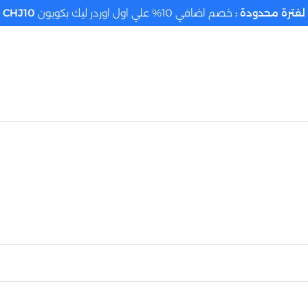
لفترة محدودة :
خصم اضافي 10% علي اول اوردر ليك بكوبون
CHJ10
تحديد الموقع م