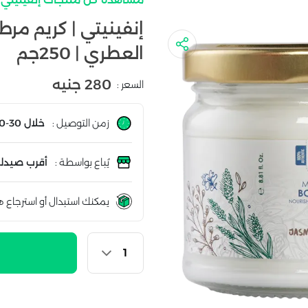
إنفينيتي | كريم مر
العطري | 250جم
280 جنيه
السعر :
زمن التوصيل :
خلال 30-60 دقيقة
يُباع بواسطة :
أقرب صيدلي
يمكنك استبدال أو استرجاع ه