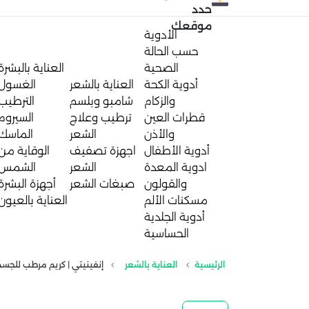
حدد
موقعك
الأدوية
حسب الحالة
الصحية
العناية بالبشرة
أدوية الكحة
العناية بالشعر
الغسول
والزكام
شامبو وبلسم
الترطيب
قطرات العين
ترطيب وعلاج
السيروم
والأذن
الشعر
الماسك
أدوية الأطفال
اجهزة تصفيف
الوقاية من
ادوية المعدة
الشعر
الشمس
والقولون
صبغات الشعر
أجهزة البشرة
مسكنات الألم
العناية بالعيون
أدوية الجلدية
الحساسية
الرئيسية
العناية بالشعر
إنفينيتي | كريم مرطب للجسم بز