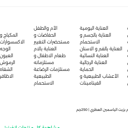
العناية اليومية
الأم والطفل
العناية بالجسم و
الحفاضات و
المكياج و
الاستحمام
مستحضرات التغيير
الاكسسوارات
العناية بالفم و الاسنان
العناية بالام
الوجه
العناية النسائية
طعام الاطفال و
العيون
العناية الرجالية
مستلزماته
الرموش
الحماية
مستلزمات الرضاعة
الشفاه
الأعشاب الطبيعية و
الطبيعية
الاظافر
الفيتامينات
الاستحمام
يت الياسمين العطري | 250جم
مشاهدة كل منتجات إنفينيتي