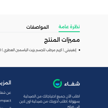
نظرة عامة
المواصفات
مميزات المنتج
إنفينيتي | كريم مرطب للجسم بزيت الياسمين العطري | 250جم
المزيد
عن شفا
اطلب الآن جميع احتياجاتك من الصيدلية
Impact
بسهولة ,اطلب أدويتك من صيدلية اون لاين
فى مصر