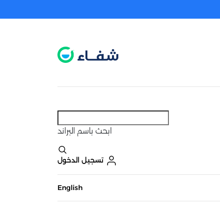
عطل. اضغط هنا لتفعيله قبل اختيار المنتجات
حاليًا لا يوجد في شبكتنا صيدليات قريبه منك
ابحث
باسم البراند
تسجيل الدخول
English