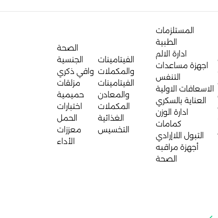
المستلزمات
الطبية
الصحة
ادارة الالم
الفيتامينات
الجنسية
اجهزة مساعدات
والمكملات
واقي ذكري
التنفس
الفيتامينات
مزلقات
الاسعافات الاولية
والمعادن
حميمية
العناية بالسكري
المكملات
اختبارات
ادارة الوزن
الغذائية
الحمل
كمامات
التخسيس
معززات
التبول اللاإرادي
الأداء
أجهزة مراقبه
الصحة