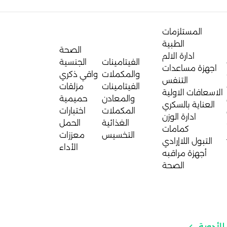
المستلزمات
الطبية
الصحة
ادارة الالم
الفيتامينات
الجنسية
اجهزة مساعدات
والمكملات
واقي ذكري
التنفس
الفيتامينات
مزلقات
الاسعافات الاولية
والمعادن
حميمية
العناية بالسكري
المكملات
اختبارات
ادارة الوزن
الغذائية
الحمل
كمامات
التخسيس
معززات
التبول اللاإرادي
الأداء
أجهزة مراقبه
الصحة
للأدوية