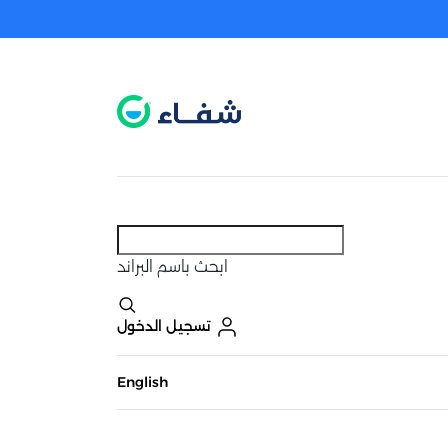
عطل. اضغط هنا لتفعيله قبل اختيار المنتجات
حاليًا لا يوجد في شبكتنا صيدليات قريبه منك
ابحث
باسم البراند
تسجيل الدخول
English