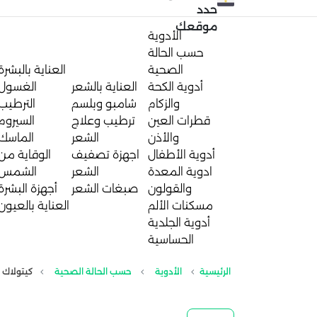
حدد
موقعك
الأدوية
حسب الحالة
الصحية
العناية بالبشرة
أدوية الكحة
العناية بالشعر
الغسول
والزكام
شامبو وبلسم
الترطيب
قطرات العين
ترطيب وعلاج
السيروم
والأذن
الشعر
الماسك
أدوية الأطفال
اجهزة تصفيف
الوقاية من
ادوية المعدة
الشعر
الشمس
والقولون
صبغات الشعر
أجهزة البشرة
مسكنات الألم
العناية بالعيون
أدوية الجلدية
الحساسية
الرئيسية
الأدوية
حسب الحالة الصحية
كيتولاك 10مجم | 20قرص