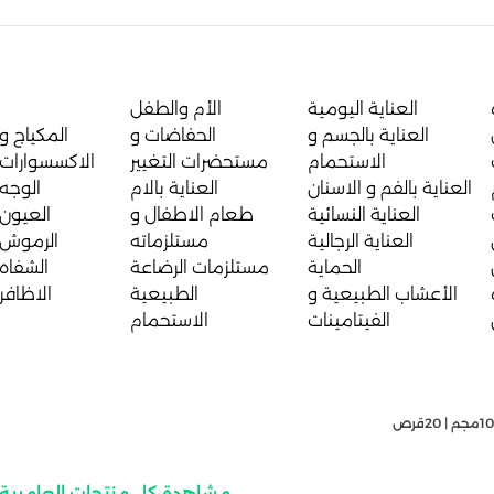
العناية اليومية
الأم والطفل
العناية بالجسم و
الحفاضات و
المكياج و
الاستحمام
مستحضرات التغيير
الاكسسوارات
العناية بالفم و الاسنان
العناية بالام
الوجه
العناية النسائية
طعام الاطفال و
العيون
العناية الرجالية
مستلزماته
الرموش
الحماية
مستلزمات الرضاعة
الشفاه
الأعشاب الطبيعية و
الطبيعية
الاظافر
الفيتامينات
الاستحمام
مشاهدة كل منتجات العامرية 