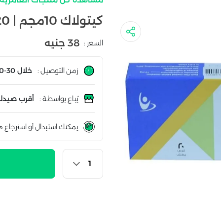
كيتولاك 10مجم | 20قرص
38 جنيه
السعر :
زمن التوصيل :
خلال 30-60 دقيقة
يُباع بواسطة :
أقرب صيدلي
يمكنك استبدال أو استرجاع ه