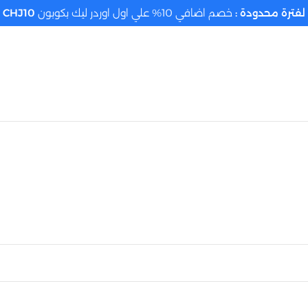
لفترة محدودة :
خصم اضافي 10% علي اول اوردر ليك بكوبون
CHJ10
تحديد الموقع م