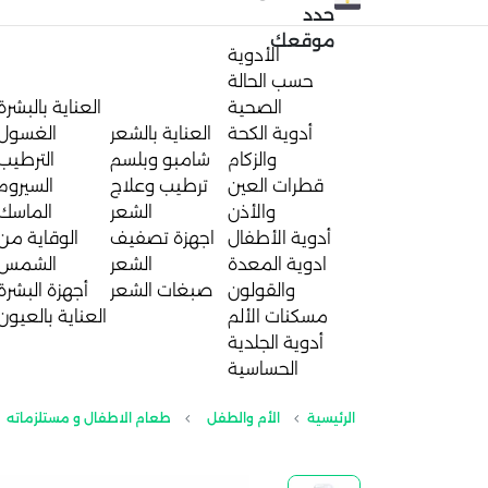
حدد
موقعك
الأدوية
حسب الحالة
الصحية
العناية بالبشرة
أدوية الكحة
العناية بالشعر
الغسول
والزكام
شامبو وبلسم
الترطيب
قطرات العين
ترطيب وعلاج
السيروم
والأذن
الشعر
الماسك
أدوية الأطفال
اجهزة تصفيف
الوقاية من
ادوية المعدة
الشعر
الشمس
والقولون
صبغات الشعر
أجهزة البشرة
مسكنات الألم
العناية بالعيون
أدوية الجلدية
الحساسية
الرئيسية
الأم والطفل
طعام الاطفال و مستلزماته