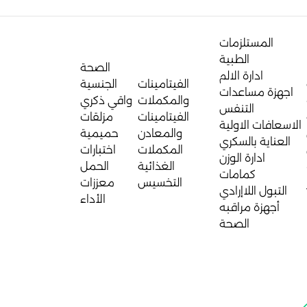
المستلزمات
الطبية
الصحة
ادارة الالم
الفيتامينات
الجنسية
اجهزة مساعدات
والمكملات
واقي ذكري
التنفس
الفيتامينات
مزلقات
الاسعافات الاولية
والمعادن
حميمية
العناية بالسكري
المكملات
اختبارات
ادارة الوزن
الغذائية
الحمل
كمامات
التخسيس
معززات
التبول اللاإرادي
الأداء
أجهزة مراقبه
الصحة