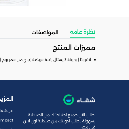
نظرة عامة
المواصفات
مميزات المنتج
لافروتا | ببرونة كريستال رقبة عريضة زجاج من عمر يوم | 150مل
المزيد
عن شفا
اطلب الآن جميع احتياجاتك من الصيدلية
Impact
بسهولة ,اطلب أدويتك من صيدلية اون لاين
فى مصر