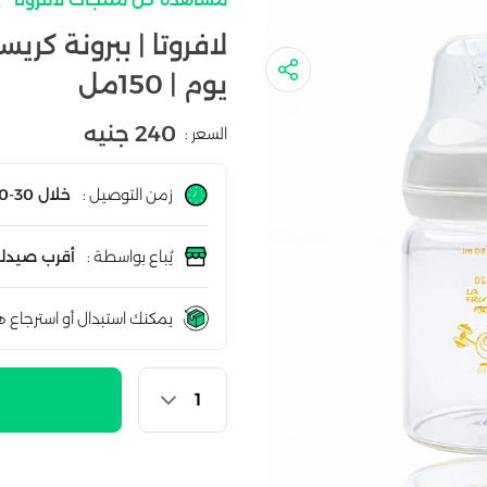
لافروتا | ببرونة كر
يوم | 150مل
240 جنيه
السعر :
زمن التوصيل :
خلال 30-60 دقيقة
يُباع بواسطة :
أقرب صيدلي
يمكنك استبدال أو استرجاع ه