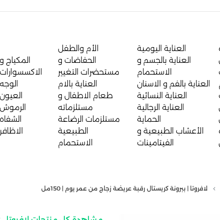
العناية اليومية
الأم والطفل
العناية بالجسم و
الحفاضات و
المكياج و
الاستحمام
مستحضرات التغيير
الاكسسوارات
العناية بالفم و الاسنان
العناية بالام
الوجه
العناية النسائية
طعام الاطفال و
العيون
العناية الرجالية
مستلزماته
الرموش
الحماية
مستلزمات الرضاعة
الشفاه
الأعشاب الطبيعية و
الطبيعية
الاظافر
الفيتامينات
الاستحمام
لافروتا | ببرونة كريستال رقبة عريضة زجاج من عمر يوم | 150مل
مشاهدة كل منتجات لافروتا