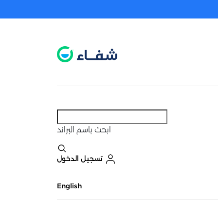
عطل. اضغط هنا لتفعيله قبل اختيار المنتجات
حاليًا لا يوجد في شبكتنا صيدليات قريبه منك
ابحث
باسم البراند
تسجيل الدخول
English