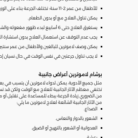
للأطفال من عمر 2-11 سنة: تختلف الجرعة بناء على الوزن.
يمكن تناول العلاج مع أو بدون الطعام.
يستغرق العلاج حتى 6 أسابيع لبدء ظهور مفعوله والشعور بالتحسن، خلال هذه الفترة سيستمر حدوث النوبات أو قد تقل عدد مرات حدوثها.
يجب عدم التوقف عن استعمال العلاج بدون استشارة ال
يمكن وصف لاموترين للبالغين والأطفال من عمر سنتين
لا يجب تناول جرعتين في نفس الوقت في حال نسيان إح
برشام لاموترين أعراض جانبية
مثل جميع الأدوية، يمكن لدواء لاموترين أن يتسبب في بعض
تختفي معظم الآثار الجانبية للعلاج مع الوقت ولكن قد تس
من الضروري زيادة الجرعة ببطء للمساعدة على تقليل أو م
من الآثار الجانبية الشائعة لعلاج لاموترين ما يلي:
الصداع.
الشعور بالدوار والنعاس.
العدوانية أو الشعور بالتهيج أو الضيق.
رعشة.