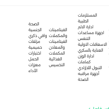
المستلزمات
الطبية
الصحة
ادارة الالم
الفيتامينات
الجنسية
اجهزة مساعدات
والمكملات
واقي ذكري
التنفس
الفيتامينات
مزلقات
الاسعافات الاولية
والمعادن
حميمية
العناية بالسكري
المكملات
اختبارات
ادارة الوزن
الغذائية
الحمل
كمامات
التخسيس
معززات
التبول اللاإرادي
الأداء
أجهزة مراقبه
الصحة
كس فارما