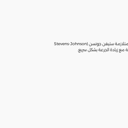
طفح جلدي بسيط، يظهر بصورة شائعة عند العديد من المرضى ولكن بصورة بسيطة. نادرا ما قد يحدث طفح جلدي شديد أو ما يُعرف بمتلازمة ستيفن جونسن (Stevens-Johnson