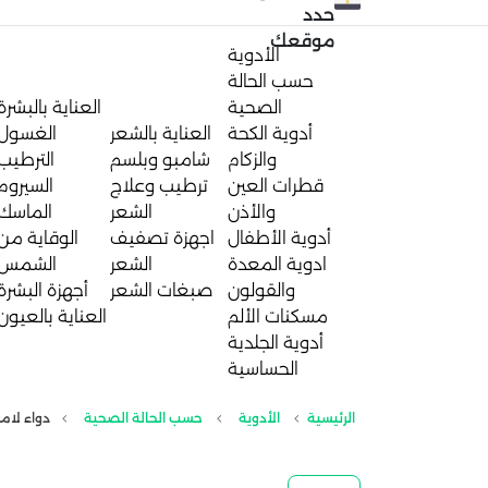
حدد
موقعك
الأدوية
حسب الحالة
الصحية
العناية بالبشرة
أدوية الكحة
العناية بالشعر
الغسول
والزكام
شامبو وبلسم
الترطيب
قطرات العين
ترطيب وعلاج
السيروم
والأذن
الشعر
الماسك
أدوية الأطفال
اجهزة تصفيف
الوقاية من
ادوية المعدة
الشعر
الشمس
والقولون
صبغات الشعر
أجهزة البشرة
مسكنات الألم
العناية بالعيون
أدوية الجلدية
الحساسية
الرئيسية
الأدوية
حسب الحالة الصحية
دواء لاموترين 100مجم lamotrine لعلاج 