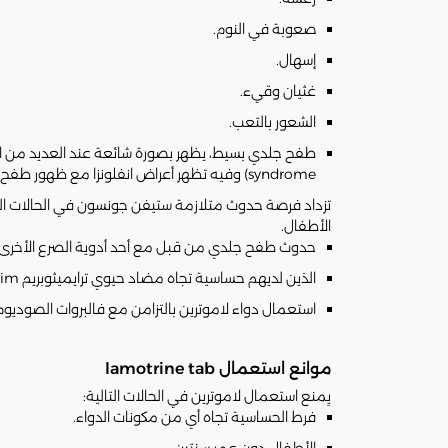
صعوبة في النوم.
إسهال.
غثيان وقيء.
الشعور بالتعب.
syndrome) وفيه تظهر أعراض انفلونزا مع ظهور طفح جلدي شديد مكونًا فقاقيع على الجلد. وعادة ما تظهر خلال أول ٨ أسابيع خاصة مع زيادة الجرعة بشكل سريع.
تزداد فرصة حدوث متلازمة ستيفن جونسون في الحالات التا
الأطفال.
حدوث طفح جلدي من قبل مع أحد أدوية الصرع الأخرى.
الذين لديهم حساسية تجاه مضاد حيوي ترايميثوبريم trimethoprim.
استعمال دواء لاموترين بالتزامن مع فالبروات الصوديوم (sodium valproate
موانع استعمال lamotrine tab
يِمنع استعمال لاموترين في الحالات التالية:
فرط الحساسية تجاه أي من مكونات الدواء.