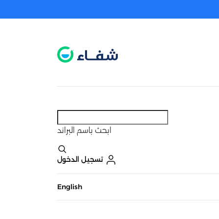
عطل. اضغط هنا لتفعيله قبل اختيار المنتجات
حاليًا لا يوجد في شبكتنا صيدليات قريبه منك
ابحث
باسم البراند
تسجيل الدخول
English