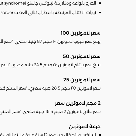
الصرع بأنواعه ومتلازمة لينوكس جاستو (Lennox-Gastaut syndrome) وهي أحد أنواع الصرع الشديد.
نوبات الاكتئاب المرتبطة باضطراب ثنائي القطب bipolar disorder.
سعر لاموترين 100
يبلغ سعر حبوب لاموترين ١٠٠ مجم 87 جنيه مصري. "سعر المنتج قد يتغير تبعا لتغير سعره في الصيدليات"
سعر لاموترين 50
يبلغ سعر برشام لاموترين ٥٠ مجم 34.5 جنيه مصري. "سعر المنتج قد يتغير تبعا لتغير سعره في الصيدليات"
سعر لاموترين 25
سعر لاموترين ٢٥ مجم 28.5 جنيه مصري. "سعر المنتج قد يتغير تبعا لتغير سعره في الصيدليات"
2 مجم لاموترين سعر
سعر علاج لاموترين 2 مجم 16.5 جنيه مصري. "سعر المنتج قد يتغير تبعا لتغير سعره في الصيدليات"
جرعة لاموترين
للبالغين والأطفال من عمر 12 سنة:عادة ما يتم تناول قرص إلى قرصين يوميا من دواء لاموترين أو حسب إرشادات الطبيب.