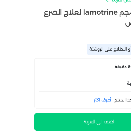
دواء لاموترين 100مجم lamotrine لعلاج الصرع
 الاطلاع على الروشتة
ة
ذا المنتج
أعرف اكثر
اضف الى العربة