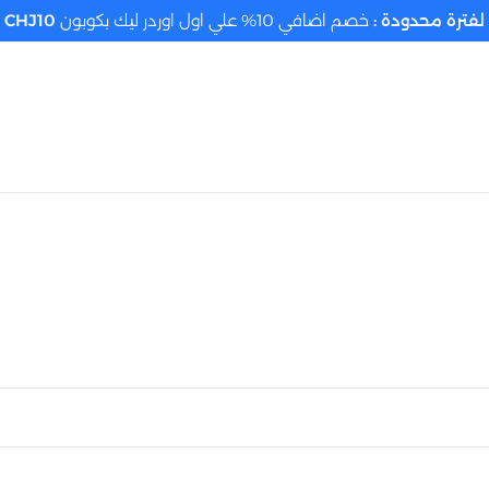
لفترة محدودة :
خصم اضافي 10% علي اول اوردر ليك بكوبون
CHJ10
تحديد الموقع م