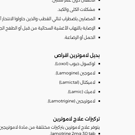
الأطفال دون عمر سنتين.
مشكلات الكلى والكبد.
المصابين باضطراب ثنائي القطب والذين حاولوا الانتحار 
الإصابة بالتهاب الأغشية السحائية من قبل أو الطفح الجل
الحمل أو الرضاعة.
بديل لاموترين اقراص
لوكسول حبوب (Loxol).
لاموجين (Lamogine).
لاميكتال (Lamictal)
لاميك (Lamic).
لاموتريجين (Lamotrigine).
تركيزات علاج لاموترين
يتوفر علاج لاموترين بتركيزات مختلفة من مادة لاموتريجي
lamotrine 2mg 30 tab.