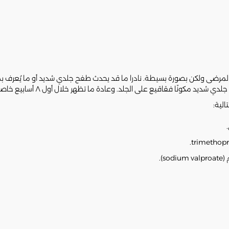
لية:
).