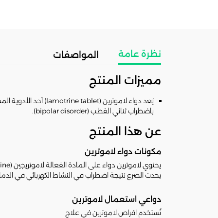
نظرة عامة
المواصفات
مميزات المنتج
يُعد دواء لاموترين (
باضطراب ثنائي القطب (bipolar disorder).
عن هذا المنتج
مكونات دواء لاموترين
يحتوي لاموترين دواء على المادة الفعالة لاموتريجين (Lamotrigine) وهو مثبط لقنوات الصوديوم في الدماغ ما يمنع نشاط الخلايا الناتج عن دخول الصوديوم.
يحدث الصرع نتيجة اضطراب في النشاط الكهربائي في الدماغ
دواعي استعمال لاموترين
تُستخدم اقراص لاموترين في علاج