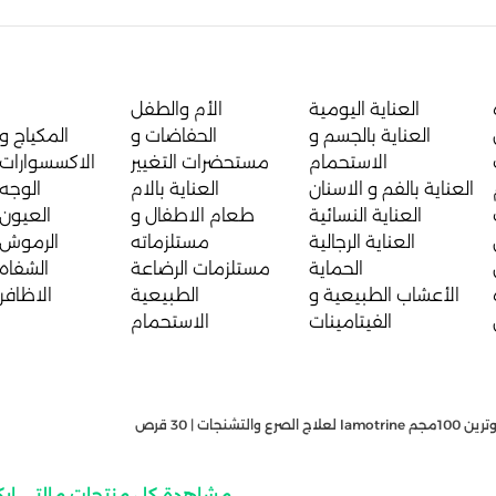
العناية اليومية
الأم والطفل
العناية بالجسم و
الحفاضات و
المكياج و
الاستحمام
مستحضرات التغيير
الاكسسوارات
العناية بالفم و الاسنان
العناية بالام
الوجه
العناية النسائية
طعام الاطفال و
العيون
العناية الرجالية
مستلزماته
الرموش
الحماية
مستلزمات الرضاعة
الشفاه
الأعشاب الطبيعية و
الطبيعية
الاظافر
الفيتامينات
الاستحمام
الصرع والتشنجات | 30 قرص
مشاهدة كل منتجات مالتى اب