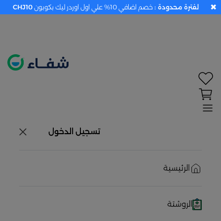
✖
لفترة محدودة :
خصم اضافي 10% علي اول اوردر ليك بكوبون
CHJ10
تحديد الموقع معطل. اضغط هنا لتفعيله قبل اختيار
المنتجات
حاليًا لا يوجد في شبكتنا صيدليات قريبه منك
تسجيل الدخول
الرئيسية
الروشتة