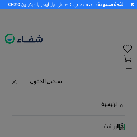
✖
لفترة محدودة :
خصم اضافي 10% علي اول اوردر ليك بكوبون
CHJ10
تحديد الموقع معطل. اضغط هنا لتفعيله قبل اختيار
المنتجات
حاليًا لا يوجد في شبكتنا صيدليات قريبه منك
تسجيل الدخول
الرئيسية
الروشتة