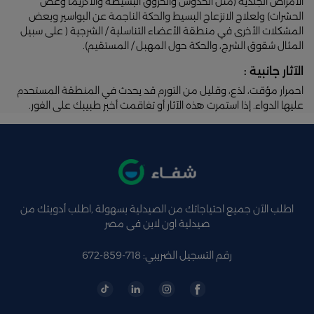
الأمراض الجلدية (مثل الخدوش والحروق البسيطة والأكزيما وعض
الحشرات) ولعلاج الانزعاج البسيط والحكة الناجمة عن البواسير وبعض
المشكلات الأخرى في منطقة الأعضاء التناسلية / الشرجية ( على سبيل
المثال شقوق الشرج، والحكة حول المهبل / المستقيم).
الآثار جانبية :
احمرار مؤقت، لذع، وقليل من التورم قد يحدث في المنطقة المستحدم
عليها الدواء. إذا استمرت هذه الآثار أو تفاقمت أخبر طبيبك على الفور.
اطلب الآن جميع احتياجاتك من الصيدلية بسهولة ,اطلب أدويتك من
صيدلية اون لاين فى مصر
رقم التسجيل الضريبي: 718-859-672