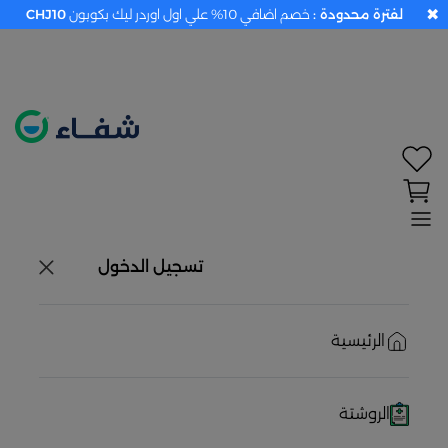
✖
لفترة محدودة :
خصم اضافي 10% علي اول اوردر ليك بكوبون
CHJ10
تحديد الموقع معطل. اضغط هنا لتفعيله قبل اختيار
المنتجات
حاليًا لا يوجد في شبكتنا صيدليات قريبه منك
تسجيل الدخول
الرئيسية
الروشتة