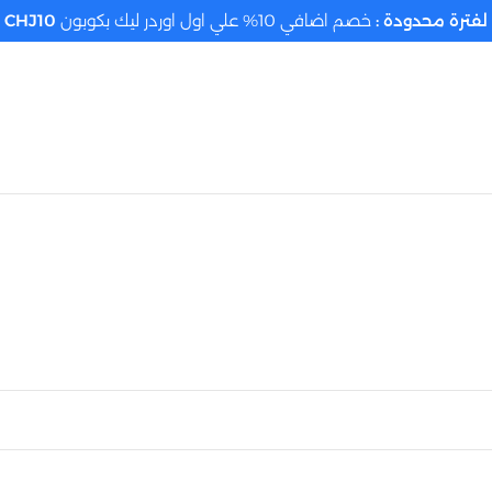
لفترة محدودة :
خصم اضافي 10% علي اول اوردر ليك بكوبون
CHJ10
تحديد الموقع م