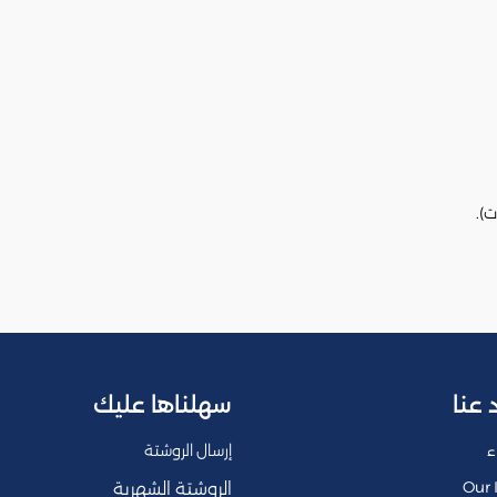
ت).
 عنا
سهلناها عليك
ء
إرسال الروشتة
Our 
الروشتة الشهرية