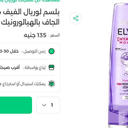
بلسم لوريال الفيف 
الجاف بالهيالورونيك | 200 م
135 جنيه
السعر :
زمن التوصيل :
خلال 30-60 دقيقة
يُباع بواسطة :
أقرب صيدلي
يمكنك استبدال أو استرجاع ه