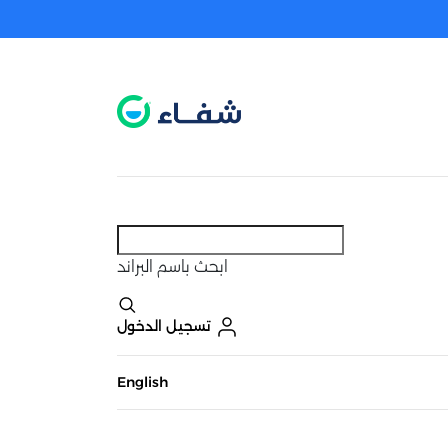
عطل. اضغط هنا لتفعيله قبل اختيار المنتجات
حاليًا لا يوجد في شبكتنا صيدليات قريبه منك
ابحث
باسم البراند
تسجيل الدخول
English