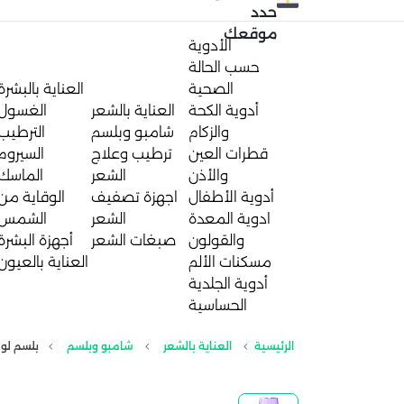
حدد
موقعك
الأدوية
حسب الحالة
الصحية
العناية بالبشرة
أدوية الكحة
العناية بالشعر
الغسول
والزكام
شامبو وبلسم
الترطيب
قطرات العين
ترطيب وعلاج
السيروم
والأذن
الشعر
الماسك
أدوية الأطفال
اجهزة تصفيف
الوقاية من
ادوية المعدة
الشعر
الشمس
والقولون
صبغات الشعر
أجهزة البشرة
مسكنات الألم
العناية بالعيون
أدوية الجلدية
الحساسية
الرئيسية
العناية بالشعر
شامبو وبلسم
بلسم لوري