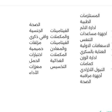
المستلزمات
الطبية
الصحة
ادارة الالم
الفيتامينات
الجنسية
اجهزة مساعدات
والمكملات
واقي ذكري
التنفس
الفيتامينات
مزلقات
الاسعافات الاولية
والمعادن
حميمية
العناية بالسكري
المكملات
اختبارات
ادارة الوزن
الغذائية
الحمل
كمامات
التخسيس
معززات
التبول اللاإرادي
الأداء
أجهزة مراقبه
الصحة
اريس