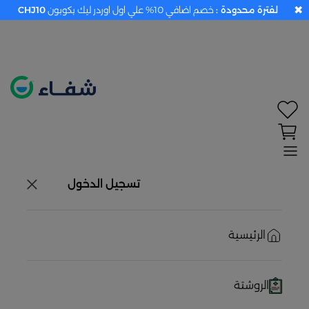
✖
لفترة محدودة :
خصم اضافي 10% علي اول اوردر ليك بكوبون
CHJ10
تحديد الموقع معطل. اضغط هنا لتفعيله قبل اختيار
المنتجات
حاليًا لا يوجد في شبكتنا صيدليات قريبه منك
تسجيل الدخول
الرئيسية
الروشتة