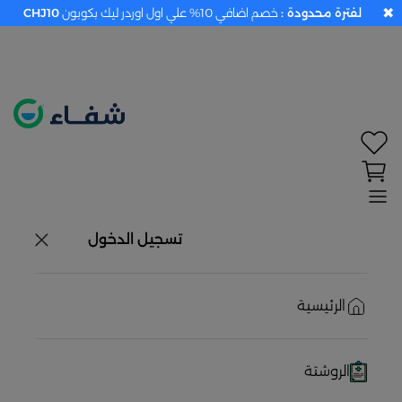
✖
لفترة محدودة :
خصم اضافي 10% علي اول اوردر ليك بكوبون
CHJ10
تحديد الموقع معطل. اضغط هنا لتفعيله قبل اختيار
المنتجات
حاليًا لا يوجد في شبكتنا صيدليات قريبه منك
تسجيل الدخول
الرئيسية
الروشتة