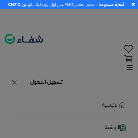
✖
لفترة محدودة :
خصم اضافي 10% علي اول اوردر ليك بكوبون
CHJ10
تحديد الموقع معطل. اضغط هنا لتفعيله قبل اختيار
المنتجات
حاليًا لا يوجد في شبكتنا صيدليات قريبه منك
تسجيل الدخول
الرئيسية
الروشتة