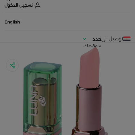
تسجيل الدخول
English
توصيل الى
حدد
موقعك