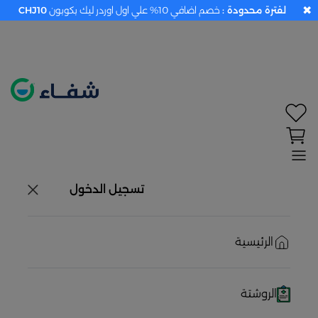
✖
لفترة محدودة :
خصم اضافي 10% علي اول اوردر ليك بكوبون
CHJ10
تحديد الموقع معطل. اضغط هنا لتفعيله قبل اختيار
المنتجات
حاليًا لا يوجد في شبكتنا صيدليات قريبه منك
تسجيل الدخول
الرئيسية
الروشتة