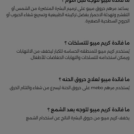
ما فائدة ميبو للوجة قبل النوم ؟
يساعد مرهم حروق ميبو على ترميم البشرة المتضررة من الشمس أو
التقشير وتهدئة الاحمرار بفضل تركيبته الطبيعية وتسريع شفاء الحبوب أو
الجروح السطحية الصغيرة.
ما فائدة كريم ميبو للتسلخات ؟
يُستخدم كريم ميبو للمنطقه الحساسه للكبار ليخفف من الالتهابات
ويمكن استخدامه للتسلخات والتهابات الحفاضات للأطفال.
ما فائدة ميبو لعلاج حروق الحنه ؟
يُستخدم مرهم mebo على حروق الحنة ليسرع من شفاء والتئام الحرق.
ما فائدة كريم ميبو للوجه بعد الشمع ؟
يخفف كريم ميبو من حروق البشرة الناتج عن استخدام الشمع