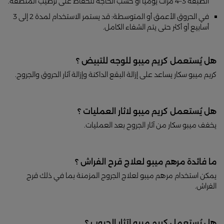
الطبقة 3–4 مرات يوميًا أو حسب الحاجة للحفاظ على ترطيب المنطقة.
في الحروق الأعمق أو المتوسطة: قد يستمر الاستخدام لمدة 2 إلى 3
أسابيع أو أكثر حتى يتم الشفاء الكامل.
هل يُستعمل كريم ميبو للوجه للتبيض ؟
كريم ميبو سكار يساعد على إزالة البقع الداكنة وإزالة آثار الحروق والجروح.
هل يُستعمل كريم ميبو لاثار العمليات ؟
يخفف ميبو سكار من آثار الجروح بعد العمليات.
ما فائدة مرهم ميبو لعلاج قرح الفراش ؟
يمكن استخدام مرهم ميبو لعلاج الجروح المزمنة بما في ذلك قرح
الفراش.
هل يُستعمل كريم ميبو لآثار الحبوب ؟