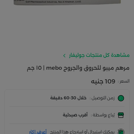
مشاهدة كل منتجات جوليفار
مرهم ميبو للحروق والجروح mebo | ١٥ جم
109 جنيه
السعر :
زمن التوصيل :
خلال 30-60 دقيقة
يُباع بواسطة :
أقرب صيدلية
يمكنك استبدال أو استرجاع هذا المنتج
أعرف اكثر