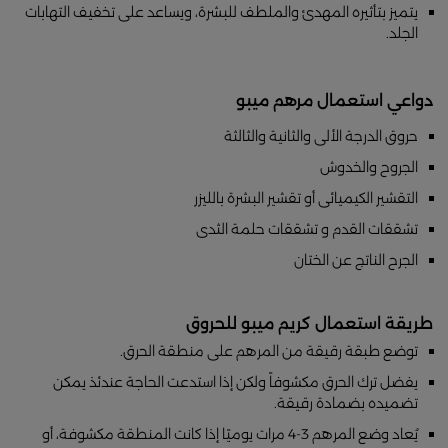
يتميز بتأثيره المهدئ والملطف للبشرة، ويساعد على تخفيف التهابات
الجلد.
دواعي استعمال مرهم ميبو
حروق الدرجة الألى والثانية والثالثة
الجروح والخدوش
التقشير الكيميائى أو تقشير البشرة بالليزر
تشققات القدم و تشققات حلمة الثدى
الجرح الناتج عن الختان
طريقة استعمال كريم ميبو للحروق
توضع طبقة رقيقة من المرهم على منطقة الحرق.
يفضل ترك الحرق مكشوفاً ولكن إذا استدعت الحاجة عندئذ يمكن
تضميده بضمادة رقيقة.
يُعاد وضع المرهم 3-4 مرات يوميًا إذا كانت المنطقة مكشوفة، أو