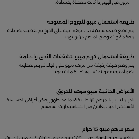
مرتين في اليوم إذا كانت مغطاة بضمادة.
طريقة استعمال ميبو للجروح المفتوحة
يتم وضع طبقة سمكية من مرهم ميبو على الجرح ثم تغطيته بضمادة
معقمة ويتم وضع المرهم مرتين يومياً
طريقة استعمال كريم ميبو لتشققات الثدى والحلمة
يتم وضع طبقة رقيقة من مرهم ميبو على الجلد ثم يتم تغطيته
بضمادة رقيقة ويتم تغييرها ٣ - ٤ مرات يومياً
الأعراض الجانبية ميبو مرهم للحروق
نادراً ما يسبب المرهم آثاراً جانبية فيما عدا ظهور بعض أعراض الحساسية
للأشخاص الذين يعانون من الحساسية لزيت السمسم
سعر مرهم ميبو 15 جرام
يبلغ سعر ميبو للحروق حوالي 109 جنيه مصرى ويتوافر كريم ميبو للحروق