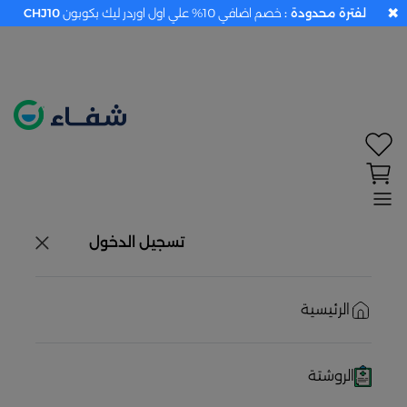
✖
لفترة محدودة :
خصم اضافي 10% علي اول اوردر ليك بكوبون
CHJ10
تحديد الموقع معطل. اضغط هنا لتفعيله قبل اختيار
المنتجات
حاليًا لا يوجد في شبكتنا صيدليات قريبه منك
تسجيل الدخول
الرئيسية
الروشتة