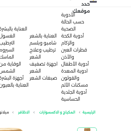
حدد
موقعك
الأدوية
حسب الحالة
الصحية
العناية بالبشرة
أدوية الكحة
العناية بالشعر
الغسول
والزكام
شامبو وبلسم
الترطيب
قطرات العين
ترطيب وعلاج
السيروم
والأذن
الشعر
الماسك
أدوية الأطفال
اجهزة تصفيف
الوقاية من
ادوية المعدة
الشعر
الشمس
والقولون
صبغات الشعر
أجهزة البشرة
مسكنات الألم
العناية بالعيون
أدوية الجلدية
الحساسية
الرئيسية
المكياج و الاكسسوارات
الاظافر
ميلانو ف