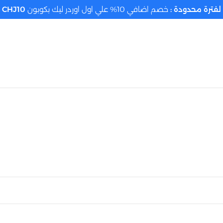
لفترة محدودة :
خصم اضافي 10% علي اول اوردر ليك بكوبون
CHJ10
تحديد الموقع م