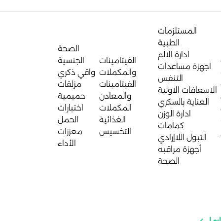
المستلزمات
الطبية
الصحة
ادارة الالم
الفيتامينات
الجنسية
اجهزة مساعدات
والمكملات
واقي ذكري
التنفس
الفيتامينات
مزلقات
الاسعافات الاولية
والمعادن
حميمية
العناية بالسكري
المكملات
اختبارات
ادارة الوزن
الغذائية
الحمل
كمامات
التخسيس
معززات
التبول اللاإرادي
الأداء
أجهزة مراقبه
الصحة
رما