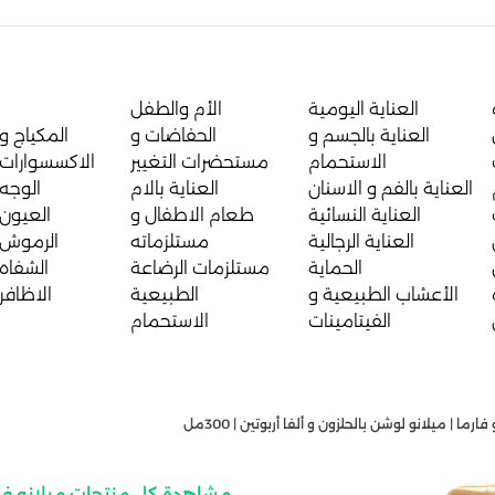
العناية اليومية
الأم والطفل
العناية بالجسم و
الحفاضات و
المكياج و
الاستحمام
مستحضرات التغيير
الاكسسوارات
العناية بالفم و الاسنان
العناية بالام
الوجه
العناية النسائية
طعام الاطفال و
العيون
العناية الرجالية
مستلزماته
الرموش
الحماية
مستلزمات الرضاعة
الشفاه
الأعشاب الطبيعية و
الطبيعية
الاظافر
الفيتامينات
الاستحمام
ارما | ميلانو لوشن بالحلزون و ألفا أربوتين | 300مل
مشاهدة كل منتجات ميلانو فا