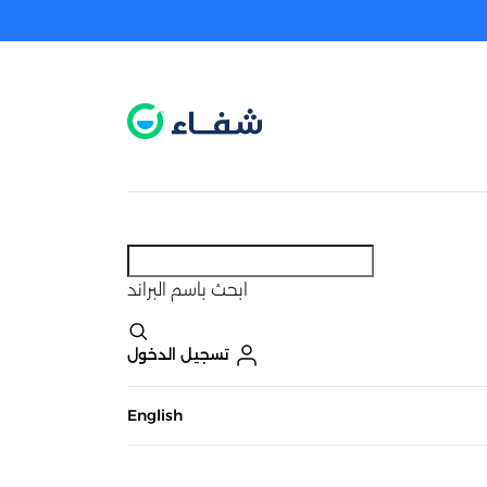
عطل. اضغط هنا لتفعيله قبل اختيار المنتجات
حاليًا لا يوجد في شبكتنا صيدليات قريبه منك
ابحث
باسم البراند
تسجيل الدخول
English