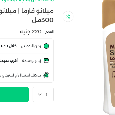
ميلانو فارما | ميلانو
300مل
220 جنيه
السعر :
زمن التوصيل :
خلال 30-60 دقيقة
يُباع بواسطة :
أقرب صيدلي
يمكنك استبدال أو استرجاع ه