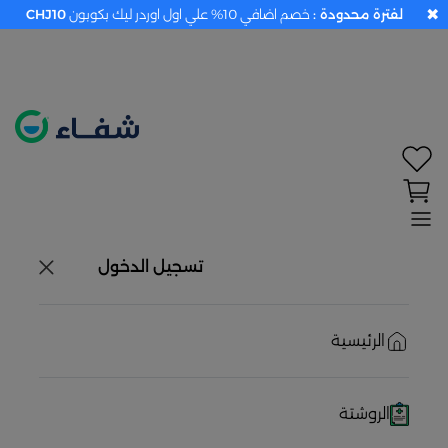
✖
لفترة محدودة :
خصم اضافي 10% علي اول اوردر ليك بكوبون
CHJ10
تحديد الموقع معطل. اضغط هنا لتفعيله قبل اختيار
المنتجات
حاليًا لا يوجد في شبكتنا صيدليات قريبه منك
تسجيل الدخول
الرئيسية
الروشتة