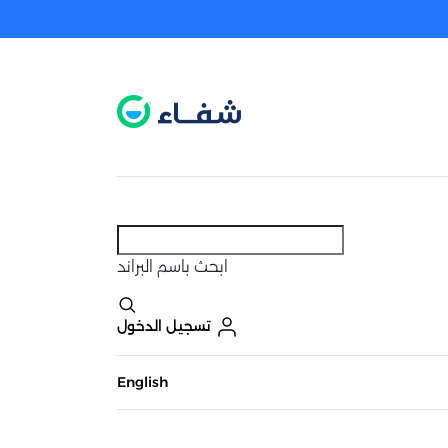
عطل. اضغط هنا لتفعيله قبل اختيار المنتجات
حاليًا لا يوجد في شبكتنا صيدليات قريبه منك
ابحث
باسم البراند
تسجيل الدخول
English