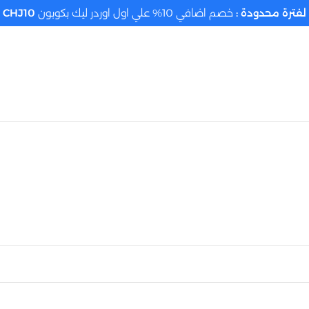
لفترة محدودة :
خصم اضافي 10% علي اول اوردر ليك بكوبون
CHJ10
تحديد الموقع م