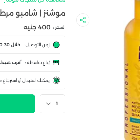
موشنز | شامبو مرطب خ
400 جنيه
السعر :
زمن التوصيل :
خلال 30-60 دقيقة
يُباع بواسطة :
أقرب صيدلي
يمكنك استبدال أو استرجاع ه