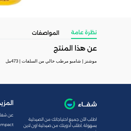
نظرة عامة
المواصفات
عن هذا المنتج
موشنز | شامبو مرطب خالي من السلفات | 473مل
المزيد
عن شفا
اطلب الآن جميع احتياجاتك من الصيدلية
Impact
بسهولة ,اطلب أدويتك من صيدلية اون لاين