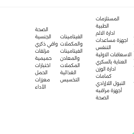
المستلزمات
الطبية
الصحة
ادارة الالم
الفيتامينات
الجنسية
اجهزة مساعدات
والمكملات
واقي ذكري
التنفس
الفيتامينات
مزلقات
الاسعافات الاولية
والمعادن
حميمية
العناية بالسكري
المكملات
اختبارات
ادارة الوزن
الغذائية
الحمل
كمامات
التخسيس
معززات
التبول اللاإرادي
الأداء
أجهزة مراقبه
الصحة