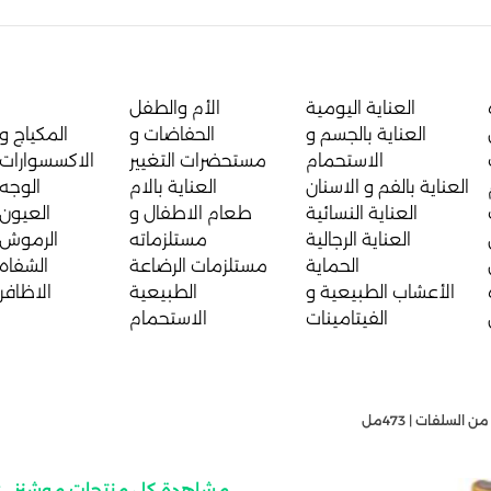
العناية اليومية
الأم والطفل
العناية بالجسم و
الحفاضات و
المكياج و
الاستحمام
مستحضرات التغيير
الاكسسوارات
العناية بالفم و الاسنان
العناية بالام
الوجه
العناية النسائية
طعام الاطفال و
العيون
العناية الرجالية
مستلزماته
الرموش
الحماية
مستلزمات الرضاعة
الشفاه
الأعشاب الطبيعية و
الطبيعية
الاظافر
الفيتامينات
الاستحمام
لسلفات | 473مل
مشاهدة كل منتجات موشنز