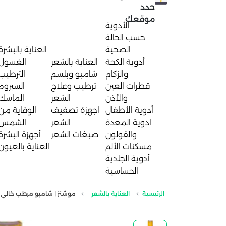
حدد
موقعك
الأدوية
حسب الحالة
الصحية
العناية بالبشرة
أدوية الكحة
العناية بالشعر
الغسول
والزكام
شامبو وبلسم
الترطيب
قطرات العين
ترطيب وعلاج
السيروم
والأذن
الشعر
الماسك
أدوية الأطفال
اجهزة تصفيف
الوقاية من
ادوية المعدة
الشعر
الشمس
والقولون
صبغات الشعر
أجهزة البشرة
مسكنات الألم
العناية بالعيون
أدوية الجلدية
الحساسية
الرئيسية
العناية بالشعر
موشنز | شامبو مرطب خالي من ا