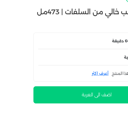
الي من السلفات | 473مل
ة
ذا المنتج
أعرف اكثر
اضف الى العربة