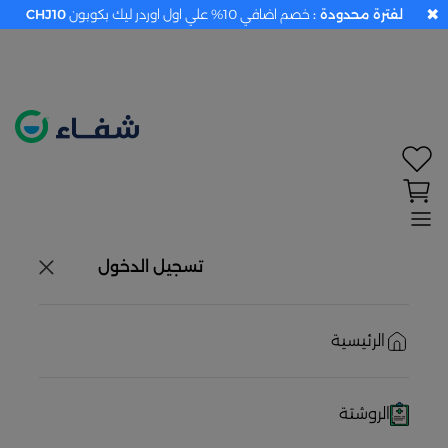
✖
لفترة محدودة :
خصم اضافي 10% علي اول اوردر ليك بكوبون
CHJ10
تحديد الموقع معطل. اضغط هنا لتفعيله قبل اختيار
المنتجات
حاليًا لا يوجد في شبكتنا صيدليات قريبه منك
تسجيل الدخول
الرئيسية
الروشتة