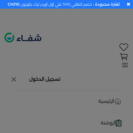
✖
لفترة محدودة :
خصم اضافي 10% علي اول اوردر ليك بكوبون
CHJ10
تحديد الموقع معطل. اضغط هنا لتفعيله قبل اختيار
المنتجات
حاليًا لا يوجد في شبكتنا صيدليات قريبه منك
تسجيل الدخول
الرئيسية
الروشتة