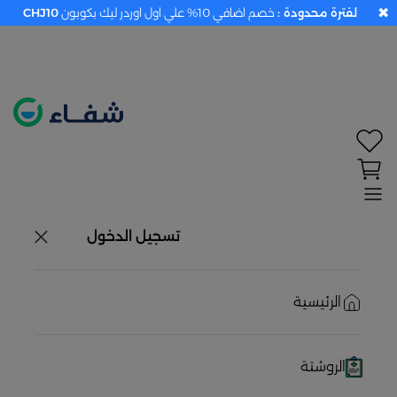
✖
لفترة محدودة :
خصم اضافي 10% علي اول اوردر ليك بكوبون
CHJ10
تحديد الموقع معطل. اضغط هنا لتفعيله قبل اختيار
المنتجات
حاليًا لا يوجد في شبكتنا صيدليات قريبه منك
تسجيل الدخول
الرئيسية
الروشتة