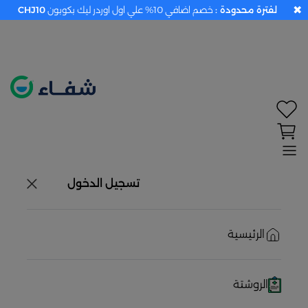
✖
لفترة محدودة :
خصم اضافي 10% علي اول اوردر ليك بكوبون
CHJ10
تحديد الموقع معطل. اضغط هنا لتفعيله قبل اختيار
المنتجات
حاليًا لا يوجد في شبكتنا صيدليات قريبه منك
تسجيل الدخول
الرئيسية
الروشتة