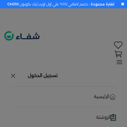
✖
لفترة محدودة :
خصم اضافي 10% علي اول اوردر ليك بكوبون
CHJ10
تحديد الموقع معطل. اضغط هنا لتفعيله قبل اختيار
المنتجات
حاليًا لا يوجد في شبكتنا صيدليات قريبه منك
تسجيل الدخول
الرئيسية
الروشتة