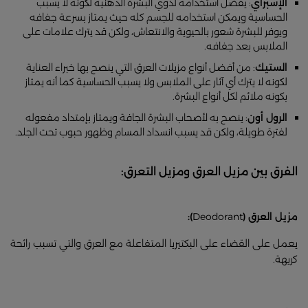
الإسبراي
: يفضل استخدامه لذوي البشرة الدهنية لكونه لا يسبب
الحساسية ويمكن استخدامه للجسم كله حيث يمتاز بسرعة جفافه
ويوفر للبشرة شعور بالحيوية والانتعاش، ولكن قد يترك علامات على
الملابس بعد جفافه.
الستيك
: من أفضل أنواع مزيلات العرق التي ينصح بها خبراء العناية
لكونه لا يترك أي آثار على الملابس ولا يسبب الحساسية كما أنه يمتاز
بكونه ملائم لكل أنواع البشرة.
الرول أون
: ينصح به لأصحاب البشرة الجافة ويمتاز بإمتداد مفعوله
لفترة طويلة، ولكن قد يسبب انسداد المسام وظهور حبوب تحت الجلد.
الفرق بين مزيل العرق ومزيل التعرق:
مزيل العرق (
Deodorant
):
يعمل
على القضاء على البكتيريا المتفاعلة مع العرق والتي تسبب رائحة
كريهة.