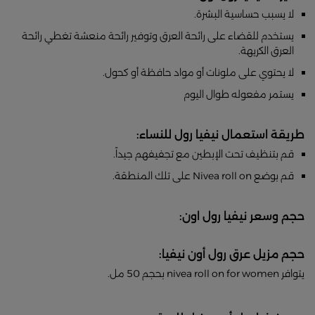
لا يسبب حساسية البشرة.
يستخدم للقضاء على رائحة العرق وتوفير رائحة منعشة تغطي رائحة
العرق الكريهة.
لا يحتوي على ملونات أو مواد حافظة أو كحول.
يستمر مفعوله طوال اليوم
طريقة استعمال نيفيا رول للنساء:
قم بتنظيف تحت الإبطين مع تجفيفهم جيداً.
قم بوضع Nivea roll on على تلك المنطقة.
حجم وسعر نيفيا رول اون:
حجم مزيل عرق رول أون نيفيا:
يتوافر nivea roll on for women بحجم 50 مل.