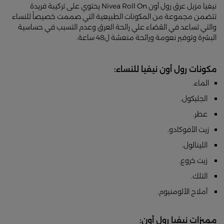
نيفيا مزيل عرق رول أون Nivea Roll On يحتوي على تركيبة فريدة
تتضمن مجموعة من المكونات الطبيعية التي صممت خصيصاً للنساء
والتي تساعد في القضاء علي رائحة العرق وعدم التسبب في حساسية
البشرة وتوفير نعومة ورائحة منعشة ل48 ساعة.
مكونات رول أون نيفيا للنساء:
الماء.
الجليكول.
عطر.
زيت الأفوكادو.
اللينالول.
زيت خروع.
التلك.
أملاح الألومنيوم.
مميزات نيفيا رول أون: