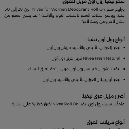
سعر نيفيا رول أون مزيل للعرق:
يتراوح سعر Nivea for Women Deodorant Roll On بين 28 إلى 50
جنيه ويرجع اختلاف السعر لاختلاف النوع والرائحة " قد يتغير السعر من
مكان لآخر ومن وقت لآخر".
أنواع رول أون نيفيا:
نيفيا إنفيزابل للأبيض والأسود فريش رول أون
Nivea Fresh Natural مُزيل عرق رول أون.
نيفيا ناتشورال فيرنيس رول أون مزيل لرائحة العرق للنساء.
نيفيا أوريجينال انفيزبل للأبيض والأسود رول اون.
أضرار مزيل عرق نيفيا:
عادةً لا يسبب رول أون نيفيا Nivea Roll On أضرار خطيرة على البشرة.
أنواع مزيلات العرق: