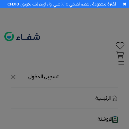
✖
لفترة محدودة :
خصم اضافي 10% علي اول اوردر ليك بكوبون
CHJ10
تحديد الموقع معطل. اضغط هنا لتفعيله قبل اختيار
المنتجات
حاليًا لا يوجد في شبكتنا صيدليات قريبه منك
تسجيل الدخول
الرئيسية
الروشتة