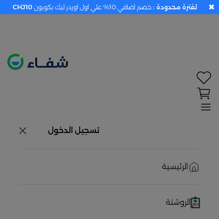
✖
لفترة محدودة :
خصم اضافي 10% علي اول اوردر ليك بكوبون
CHJ10
تحديد الموقع معطل. اضغط هنا لتفعيله قبل اختيار
المنتجات
حاليًا لا يوجد في شبكتنا صيدليات قريبه منك
تسجيل الدخول
الرئيسية
الروشتة