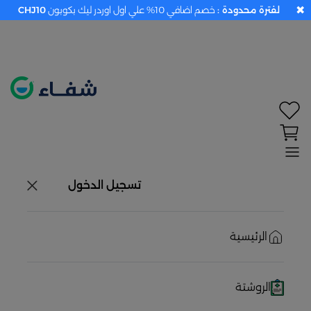
✖
لفترة محدودة :
خصم اضافي 10% علي اول اوردر ليك بكوبون
CHJ10
تحديد الموقع معطل. اضغط هنا لتفعيله قبل اختيار
المنتجات
حاليًا لا يوجد في شبكتنا صيدليات قريبه منك
تسجيل الدخول
الرئيسية
الروشتة