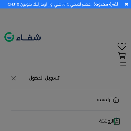
✖
لفترة محدودة :
خصم اضافي 10% علي اول اوردر ليك بكوبون
CHJ10
تحديد الموقع معطل. اضغط هنا لتفعيله قبل اختيار
المنتجات
حاليًا لا يوجد في شبكتنا صيدليات قريبه منك
تسجيل الدخول
الرئيسية
الروشتة