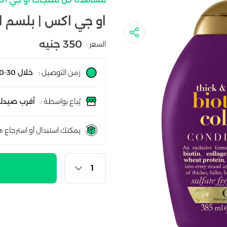
او جي اكس | بلسم البيو
350 جنيه
السعر :
زمن التوصيل :
خلال 30-60 دقيقة
يُباع بواسطة :
أقرب صيدلي
يمكنك استبدال أو استرجاع ه