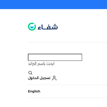
عطل. اضغط هنا لتفعيله قبل اختيار المنتجات
حاليًا لا يوجد في شبكتنا صيدليات قريبه منك
ابحث
باسم البراند
تسجيل الدخول
English