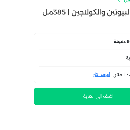
تين والكولاجين | 385مل
ة
ذا المنتج
أعرف اكثر
اضف الى العربة