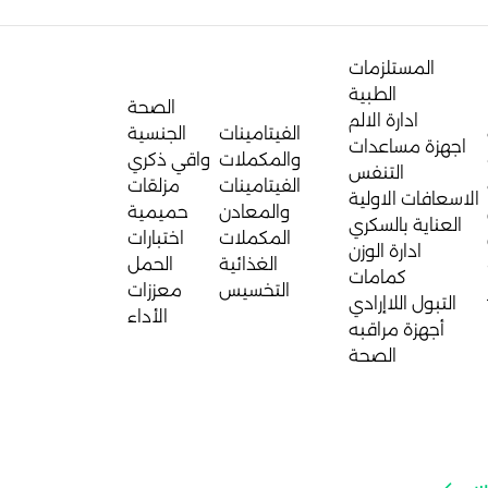
المستلزمات
الطبية
الصحة
ادارة الالم
الفيتامينات
الجنسية
اجهزة مساعدات
والمكملات
واقي ذكري
التنفس
الفيتامينات
مزلقات
الاسعافات الاولية
والمعادن
حميمية
العناية بالسكري
المكملات
اختبارات
ادارة الوزن
الغذائية
الحمل
كمامات
التخسيس
معززات
التبول اللاإرادي
الأداء
أجهزة مراقبه
الصحة
كس