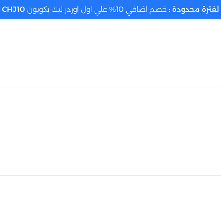
لفترة محدودة :
خصم اضافي 10% علي اول اوردر ليك بكوبون
CHJ10
تحديد الموقع م