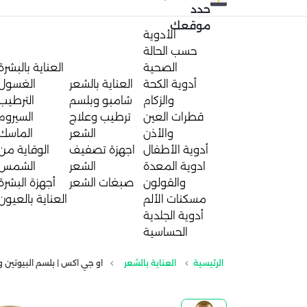
حدد
موقعك
الأدوية
حسب الحالة
الصحية
العناية بالبشرة
أدوية الكحة
العناية بالشعر
الغسول
والزكام
شامبو وبلسم
الترطيب
قطرات العين
ترطيب وعلاج
السيروم
والأذن
الشعر
الماسك
أدوية الأطفال
اجهزة تصفيف
الوقاية من
ادوية المعدة
الشعر
الشمس
والقولون
صبغات الشعر
أجهزة البشرة
مسكنات الألم
العناية بالعيون
أدوية الجلدية
الحساسية
الرئيسية
العناية بالشعر
او جي اكس | بلسم البيوتين والكول