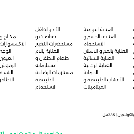
العناية اليومية
الأم والطفل
العناية بالجسم و
الحفاضات و
المكياج و
الاستحمام
مستحضرات التغيير
الاكسسوارات
العناية بالفم و الاسنان
العناية بالام
الوجه
العناية النسائية
طعام الاطفال و
العيون
العناية الرجالية
مستلزماته
الرموش
الحماية
مستلزمات الرضاعة
الشفاه
الأعشاب الطبيعية و
الطبيعية
الاظافر
الفيتامينات
الاستحمام
اجين | 385مل
مشاهدة كل منتجات او جي ا