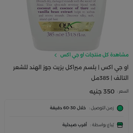
مشاهدة كل منتجات او جي اكس
او جي اكس | بلسم ميراكل بزيت جوز الهند للشعر
التالف | 385مل
350 جنيه
السعر :
زمن التوصيل :
خلال 30-60 دقيقة
يُباع بواسطة :
أقرب صيدلية