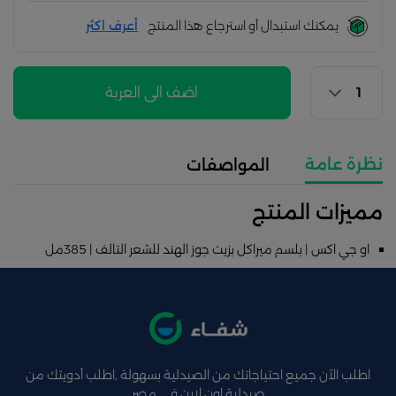
يمكنك استبدال أو استرجاع هذا المنتج
أعرف اكثر
اضف الى العربة
نظرة عامة
المواصفات
مميزات المنتج
او جي اكس | بلسم ميراكل بزيت جوز الهند للشعر التالف | 385مل
اطلب الآن جميع احتياجاتك من الصيدلية بسهولة ,اطلب أدويتك من
صيدلية اون لاين فى مصر