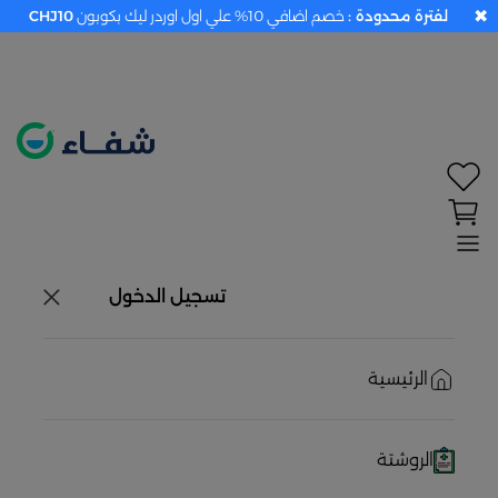
✖
لفترة محدودة :
خصم اضافي 10% علي اول اوردر ليك بكوبون
CHJ10
تحديد الموقع معطل. اضغط هنا لتفعيله قبل اختيار
المنتجات
حاليًا لا يوجد في شبكتنا صيدليات قريبه منك
تسجيل الدخول
الرئيسية
الروشتة