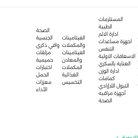
المستلزمات
الطبية
الصحة
ادارة الالم
الفيتامينات
الجنسية
اجهزة مساعدات
والمكملات
واقي ذكري
التنفس
الفيتامينات
مزلقات
الاسعافات الاولية
والمعادن
حميمية
العناية بالسكري
المكملات
اختبارات
ادارة الوزن
الغذائية
الحمل
كمامات
التخسيس
معززات
التبول اللاإرادي
الأداء
أجهزة مراقبه
الصحة
لادوية