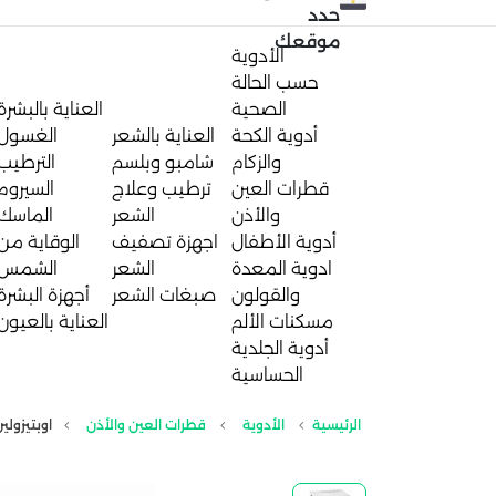
حدد
موقعك
الأدوية
حسب الحالة
الصحية
العناية بالبشرة
أدوية الكحة
العناية بالشعر
الغسول
والزكام
شامبو وبلسم
الترطيب
قطرات العين
ترطيب وعلاج
السيروم
والأذن
الشعر
الماسك
أدوية الأطفال
اجهزة تصفيف
الوقاية من
ادوية المعدة
الشعر
الشمس
والقولون
صبغات الشعر
أجهزة البشرة
مسكنات الألم
العناية بالعيون
أدوية الجلدية
الحساسية
الرئيسية
الأدوية
قطرات العين والأذن
اوبتيزولين 