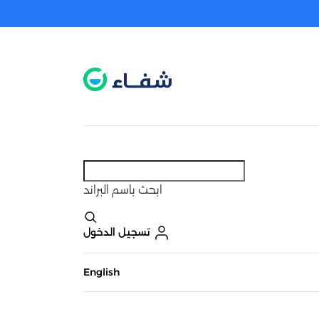
عطل. اضغط هنا لتفعيله قبل اختيار المنتجات
حاليًا لا يوجد في شبكتنا صيدليات قريبه منك
ابحث
باسم البراند
تسجيل الدخول
English