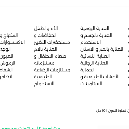
العناية اليومية
الأم والطفل
العناية بالجسم و
الحفاضات و
المكياج و
الاستحمام
مستحضرات التغيير
الاكسسوارات
العناية بالفم و الاسنان
العناية بالام
الوجه
العناية النسائية
طعام الاطفال و
العيون
العناية الرجالية
مستلزماته
الرموش
الحماية
مستلزمات الرضاعة
الشفاه
الأعشاب الطبيعية و
الطبيعية
الاظافر
الفيتامينات
الاستحمام
قطرة للعين | 10مل
مشاهدة كل منتجات جمجوم ل