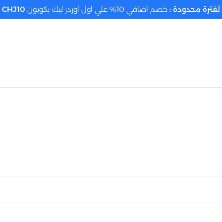
لفترة محدودة :
خصم اضافي 10% علي اول اوردر ليك بكوبون
CHJ10
تحديد الموقع م