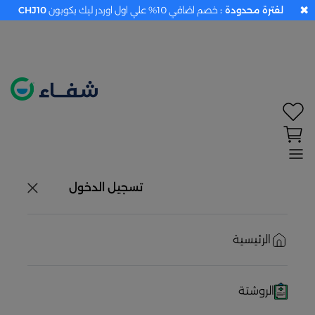
✖
لفترة محدودة :
خصم اضافي 10% علي اول اوردر ليك بكوبون
CHJ10
تحديد الموقع معطل. اضغط هنا لتفعيله قبل اختيار
المنتجات
حاليًا لا يوجد في شبكتنا صيدليات قريبه منك
تسجيل الدخول
الرئيسية
الروشتة