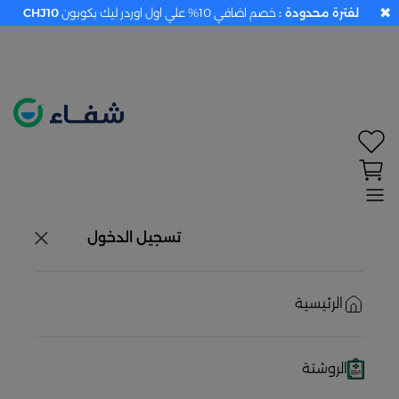
✖
لفترة محدودة :
خصم اضافي 10% علي اول اوردر ليك بكوبون
CHJ10
تحديد الموقع معطل. اضغط هنا لتفعيله قبل اختيار
المنتجات
حاليًا لا يوجد في شبكتنا صيدليات قريبه منك
تسجيل الدخول
الرئيسية
الروشتة