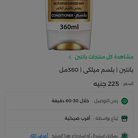
مشاهدة كل منتجات بانتين
بانتين | بلسم ميلكى | 360مل
225 جنيه
السعر :
زمن التوصيل :
خلال 30-60 دقيقة
يُباع بواسطة :
أقرب صيدلية
يمكنك استبدال أو استرجاع هذا المنتج
أعرف اكثر