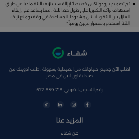
تم تصمیم بارودونتكس خصیصا ً لإزالة سبب نزیف اللثة مادیاً عن طریق
استھداف تراكم البكتیریا على طول خط اللثة ، مما یساعد على إبقاء
العازل بین اللثة والأسنان مشدودا. للمساعدة في وقف ومنع نزیف
اللثة، استخدم باستمرار مرتین یومیاً."
اطلب الآن جميع احتياجاتك من الصيدلية بسهولة ,اطلب أدويتك من
صيدلية اون لاين فى مصر
رقم التسجيل الضريبي: 718-859-672
المزيد عنا
عن شفاء