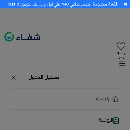
✖
لفترة محدودة :
خصم اضافي 10% علي اول اوردر ليك بكوبون
CHJ10
تحديد الموقع معطل. اضغط هنا لتفعيله قبل اختيار
المنتجات
حاليًا لا يوجد في شبكتنا صيدليات قريبه منك
تسجيل الدخول
الرئيسية
الروشتة