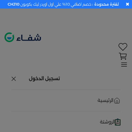
✖
لفترة محدودة :
خصم اضافي 10% علي اول اوردر ليك بكوبون
CHJ10
تحديد الموقع معطل. اضغط هنا لتفعيله قبل اختيار
المنتجات
حاليًا لا يوجد في شبكتنا صيدليات قريبه منك
تسجيل الدخول
الرئيسية
الروشتة