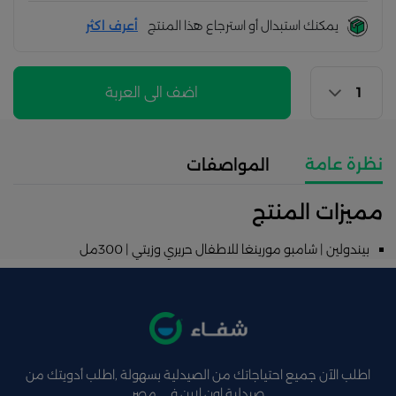
يمكنك استبدال أو استرجاع هذا المنتج
أعرف اكثر
اضف الى العربة
نظرة عامة
المواصفات
مميزات المنتج
بيندولين | شامبو مورينغا للاطفال حريري وزيتي | 300مل
اطلب الآن جميع احتياجاتك من الصيدلية بسهولة ,اطلب أدويتك من
صيدلية اون لاين فى مصر