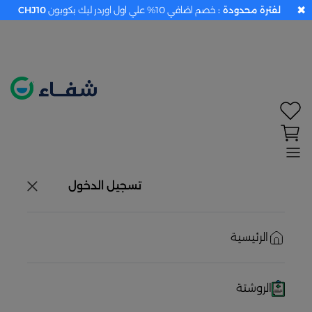
✖
لفترة محدودة :
خصم اضافي 10% علي اول اوردر ليك بكوبون
CHJ10
تحديد الموقع معطل. اضغط هنا لتفعيله قبل اختيار
المنتجات
حاليًا لا يوجد في شبكتنا صيدليات قريبه منك
تسجيل الدخول
الرئيسية
الروشتة