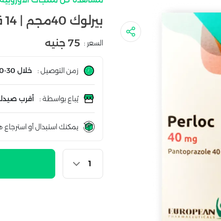
بيرلوك 40مجم | 14 قرص
75 جنيه
السعر :
زمن التوصيل :
خلال 30-60 دقيقة
يُباع بواسطة :
أقرب صيدلي
يمكنك استبدال أو استرجاع ه