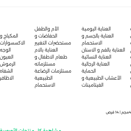
العناية اليومية
الأم والطفل
العناية بالجسم و
الحفاضات و
المكياج و
الاستحمام
مستحضرات التغيير
الاكسسوارات
العناية بالفم و الاسنان
العناية بالام
الوجه
العناية النسائية
طعام الاطفال و
العيون
العناية الرجالية
مستلزماته
الرموش
الحماية
مستلزمات الرضاعة
الشفاه
الأعشاب الطبيعية و
الطبيعية
الاظافر
الفيتامينات
الاستحمام
مشاهدة كل منتجات الأوروبية 