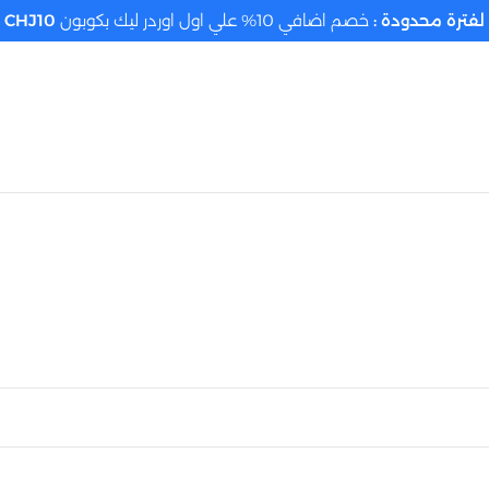
لفترة محدودة :
خصم اضافي 10% علي اول اوردر ليك بكوبون
CHJ10
تحديد الموقع م