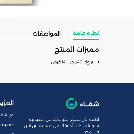
نظرة عامة
المواصفات
مميزات المنتج
بيرلوك 40مجم | 14 قرص
المزيد
عن شفا
اطلب الآن جميع احتياجاتك من الصيدلية
Impact
بسهولة ,اطلب أدويتك من صيدلية اون لاين
فى مصر