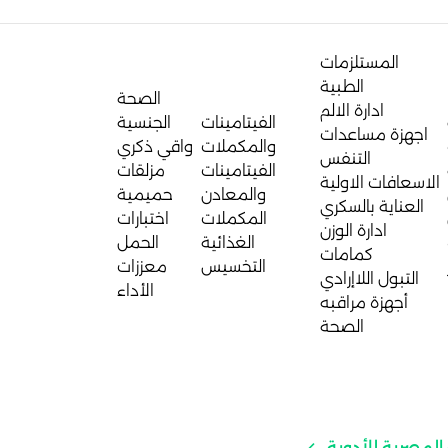
المستلزمات
الطبية
الصحة
ادارة الالم
الفيتامينات
الجنسية
اجهزة مساعدات
والمكملات
واقي ذكري
التنفس
الفيتامينات
مزلقات
الاسعافات الاولية
والمعادن
حميمية
العناية بالسكري
المكملات
اختبارات
ادارة الوزن
الغذائية
الحمل
كمامات
التخسيس
معززات
التبول اللاإرادي
الأداء
أجهزة مراقبه
الصحة
المصرية للأدوية