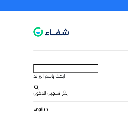
عطل. اضغط هنا لتفعيله قبل اختيار المنتجات
حاليًا لا يوجد في شبكتنا صيدليات قريبه منك
ابحث
باسم البراند
تسجيل الدخول
English