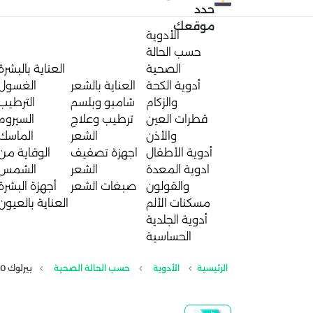
حدد
موقعك
الأدوية
حسب الحالة
الصحية
العناية بالبشرة
أدوية الكحة
العناية بالشعر
الغسول
والزكام
شامبو وبلسم
الترطيب
قطرات العين
ترطيب وعلاج
السيروم
والأذن
الشعر
الماسك
أدوية الأطفال
اجهزة تصفيف
الوقاية من
ادوية المعدة
الشعر
الشمس
والقولون
صبغات الشعر
أجهزة البشرة
مسكنات الألم
العناية بالعيون
أدوية الجلدية
الحساسية
الرئيسية
الأدوية
حسب الحالة الصحية
بيرلوك 40مجم | 14 قرص