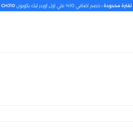
لفترة محدودة :
خصم اضافي 10% علي اول اوردر ليك بكوبون
CHJ10
تحديد الموقع م