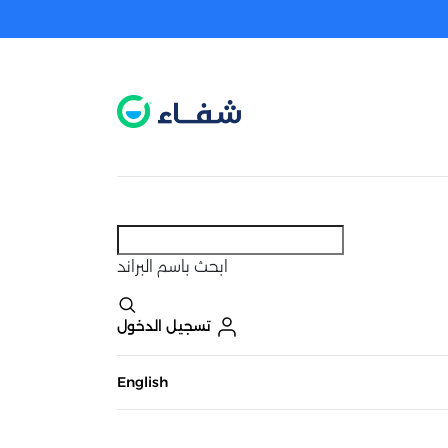
عطل. اضغط هنا لتفعيله قبل اختيار المنتجات
حاليًا لا يوجد في شبكتنا صيدليات قريبه منك
ابحث
باسم البراند
تسجيل الدخول
English