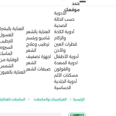
حدد
موقعك
الأدوية
حسب الحالة
الصحية
العناية بالبشرة
أدوية الكحة
العناية بالشعر
الغسول
والزكام
شامبو وبلسم
الترطيب
قطرات العين
ترطيب وعلاج
السيروم
والأذن
الشعر
الماسك
أدوية الأطفال
اجهزة تصفيف
الوقاية من
ادوية المعدة
الشعر
الشمس
والقولون
صبغات الشعر
العناية بالعيون
مسكنات الألم
أدوية الجلدية
الحساسية
الرئيسية
الفيتامينات والمكملات
المكملات الغذائية