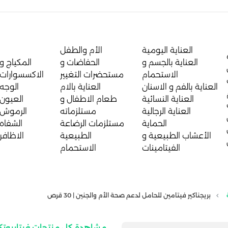
العناية اليومية
الأم والطفل
العناية بالجسم و
الحفاضات و
المكياج و
الاستحمام
مستحضرات التغيير
الاكسسوارات
العناية بالفم و الاسنان
العناية بالام
الوجه
العناية النسائية
طعام الاطفال و
العيون
العناية الرجالية
مستلزماته
الرموش
الحماية
مستلزمات الرضاعة
الشفاه
الأعشاب الطبيعية و
الطبيعية
الاظافر
الفيتامينات
الاستحمام
بريجناكير فيتامين للحامل لدعم صحة الأم والجنين | 30 قرص
مشاهدة كل منتجات فيتابيو