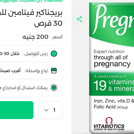
بريجناكير فيتامين ل
30 قرص
200 جنيه
السعر :
زمن التوصيل :
خلال 30-60 دقيقة
يُباع بواسطة :
أقرب صيدلي
يمكنك استبدال أو استرجاع ه