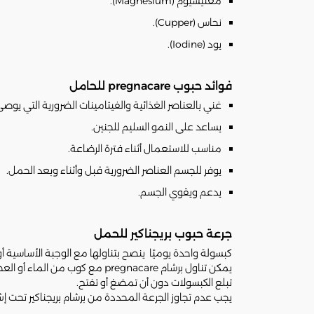
مغنيسيوم (Magnesium).
نحاس (Cupper).
يود (Iodine).
فوائد حبوب pregnacare للحامل
غني بالعناصر الغذائية والفيتامينات الضرورية التي يو
يساعد على النمو السليم للجنين.
مناسب للاستعمال أثناء فترة الرضاعة.
يوفر للجسم العناصر الضرورية قبل وأثناء وبعد الحمل.
يدعم ويقوي الجسم.
جرعة حبوب بريجناكير للحمل
كبسولة واحدة يوميًا ينصح بتناولها مع الوجبة الأساسية أو
يمكن تناول برشام pregnacare مع كوب من الماء أو العصير.
تبلع الكبسولات دون أن تمضغ أو تفتح.
يجب عدم تجاوز الجرعة المحددة من برشام بريجناكير تحت إ