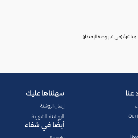
مباشرةً (في غير وجبة الإفطار).
 عنا
سهلناها عليك
ء
إرسال الروشتة
Our 
الروشتة الشهرية
أيضًا في شفاء
عنا
Supply