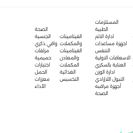
المستلزمات
الطبية
الصحة
ادارة الالم
الفيتامينات
الجنسية
اجهزة مساعدات
والمكملات
واقي ذكري
التنفس
الفيتامينات
مزلقات
الاسعافات الاولية
والمعادن
حميمية
العناية بالسكري
المكملات
اختبارات
ادارة الوزن
الغذائية
الحمل
التبول اللاإرادي
التخسيس
معززات
أجهزة مراقبه
الأداء
الصحة
تكس