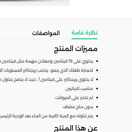
نظرة عامة
المواصفات
مميزات المنتج
يحتوي على 19 فيتامين ومعادن مهمة مثل فيتامين ب 12 وحمض الفوليك ، مزيج آمن ومتوازن متوافق مع الحمل.
لحماية طفلك الذي ينمو ، يتجنب بريجناكير المستويات الز
لا يحتوي بريجناكير على فيتامين أ ، حيث لا ينصح بتناول 
مناسب للنباتيين.
لم تختبر على الحيوانات.
بدون ملح مضاف
يتم تناوله مع كمية كافية من الماء بعد الوجبة الرئيسية
عن هذا المنتج