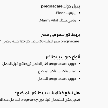
بديل دواء pregnacare
ايليفيت Elevit.
مامي فيتال Mamy Vital.
بريجناكير سعر فى مصر
pregnacare سعر العلبة 30 قرص هو 125 جنيه مصري "سعر الدواء قد يتغير تبعاً لتغير سعره فى الصيدليات".
أنواع حبوب بريجناكير
حبوب pregnacare لغير الحامل (بريجناكير قبل الحمل).
فيتامينات بريجناكير للمرضع.
حبوب pregnacare للحامل.
هل تنفع فيتامينات بريجناكير للمرضع؟
نعم، يمكن استعمال فيتامين pregnancy للحامل عند الاستعداد للحمل، وخلال فترة الحمل وكذلك أثناء الرضاعة الطبيعية.