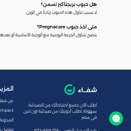
هل حبوب بريجناكير تسمن؟
لا يسبب تناول هذه الحبوب زيادةً في الوزن.
متى اخذ حبوب Pregnacare؟
ينصح بتناول الجرعة اليومية مع الوجبة الأساسية أو بعدها 
المزيد
عن شفا
اطلب الآن جميع احتياجاتك من الصيدلية
Impact
بسهولة ,اطلب أدويتك من صيدلية اون لاين
فى مصر
تواصل معنا
المدونة
تواصل م
رقم التسجيل الضريبي: 718-859-672